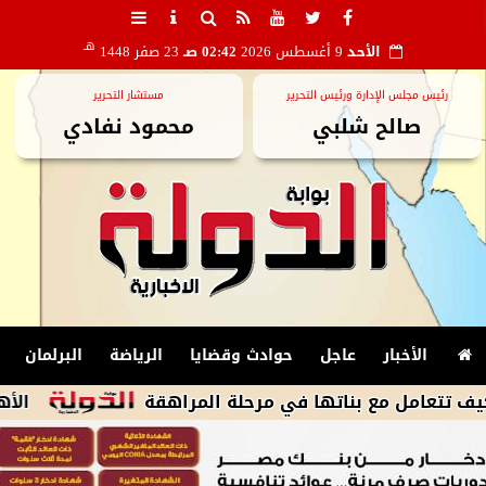
هـ
الأحد
9 أغسطس 2026
02:42 صـ
23 صفر 1448
رئيس مجلس الإدارة ورئيس التحرير
مستشار التحرير
صالح شلبي
محمود نفادي
الأخبار
عاجل
حوادث وقضايا
الرياضة
البرلمان
 مع بناتها في مرحلة المراهقة
الأهلى يكثف 