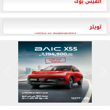
الفيس بوك
تويتر
Tweets by aldawlanews