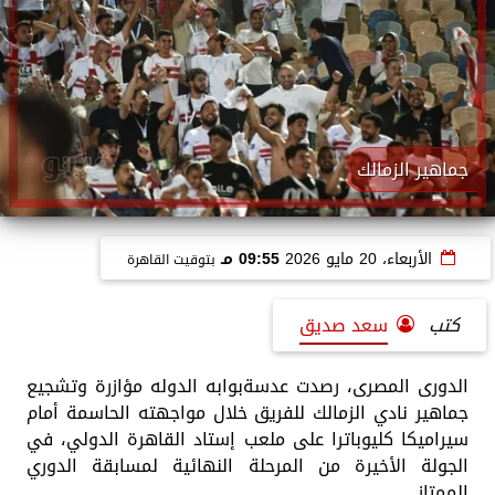
جماهير الزمالك
الأربعاء، 20 مايو 2026
09:55 مـ
بتوقيت القاهرة
كتب
سعد صديق
الدورى المصرى، رصدت عدسةبوابه الدوله مؤازرة وتشجيع
جماهير نادي الزمالك للفريق خلال مواجهته الحاسمة أمام
سيراميكا كليوباترا على ملعب إستاد القاهرة الدولي، في
الجولة الأخيرة من المرحلة النهائية لمسابقة الدوري
الممتاز.