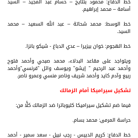
خط الدفاع: محمود بنتايج – حسام عبد المجيد – السيد
أسامة – محمد إبراهيم.
خط الوسط: محمد شحاتة – عبد الله السعيد – محمد
السيد.
خط الهجوم: خوان بيزيرا – عدي الدباغ - شيكو بانزا.
ويتواجد على مقاعد البدلاء، محمد صبحي وأحمد فتوح
وأحمد عبد الرحيم " إيشو" ويوسف وائل "فرنسي"وأحمد
ربيع وآدم كايد وأحمد شريف وناصر منسي وعمرو ناصر.
تشكيل سيراميكا أمام الزمالك
فيما ضم تشكيل سيراميكا كليوباترا ضد الزمالك كلًّا من:
حراسة المرمى: محمد بسام.
خط الدفاع: كريم الدبيس - رجب نبيل - سعد سمير - أحمد