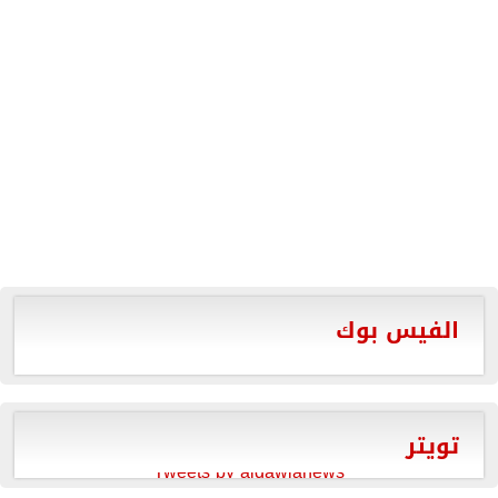
الفيس بوك
تويتر
Tweets by aldawlanews