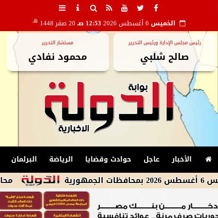
هـ
الخميس
6 أغسطس 2026
12:53 صـ
20 صفر 1448
رئيس مجلس الإدارة ورئيس التحرير
مستشار التحرير
صالح شلبي
محمود نفادي
الأخبار
عاجل
حوادث وقضايا
الرياضة
البرلمان
محافظ الجيزة 