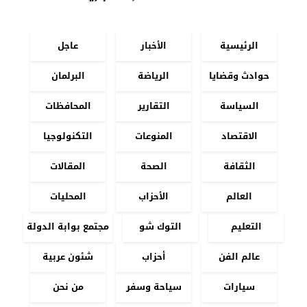
الرئيسية
الأخبار
عاجل
حوادث وقضايا
الرياضة
البرلمان
السياسة
التقارير
المحافظات
الاقتصاد
المنوعات
التكنولوجيا
الثقافة
الصحة
المقالات
العالم
الأحزاب
المحليات
التعليم
التوك شو
مجتمع بوابة الدولة
عالم الفن
أحزاب
شئون عربية
سيارات
سياحة وسفر
من نحن