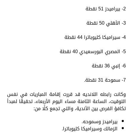
2- بيراميدز 51 نقطة
3- الأهلي 50 نقطة
4- سيراميكا كليوباترا 44 نقطة
5- المصري البورسعيدي 40 نقطة
6- إنبي 36 نقطة
7- سموحة 31 نقطة.
وكانت رابطه اللانديه قد قررت إقامة المباريات في نفس
التوقيت، الساعة الثامنة مساء اليوم الأربعاء، تحقيقًا لمبدأ
تكافؤ الفرص بين الأندية، والتي تجمع كلًا من:
بيراميدز وسموحه.
الزمالك وسيراميكا كليوباترا.