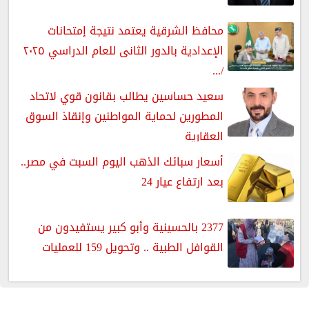
محافظ الشرقية يعتمد نتيجة إمتحانات
الإعدادية بالدور الثانى للعام الدراسي ٢٠٢٥
/...
سعيد حساسين يطالب بقانون قوي لاتحاد
المطورين لحماية المواطنين وإنقاذ السوق
العقارية
أسعار سبائك الذهب اليوم السبت في مصر..
بعد ارتفاع عيار 24
2377 بالحسينية وأبو كبير يستفيدون من
القوافل الطبية .. وتحويل 159 للعمليات