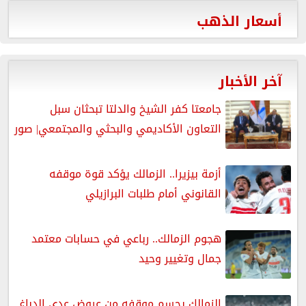
أسعار الذهب
آخر الأخبار
جامعتا كفر الشيخ والدلتا تبحثان سبل
التعاون الأكاديمي والبحثي والمجتمعي| صور
أزمة بيزيرا.. الزمالك يؤكد قوة موقفه
القانوني أمام طلبات البرازيلي
هجوم الزمالك.. رباعي في حسابات معتمد
جمال وتغيير وحيد
الزمالك يحسم موقفه من عروض عدي الدباغ