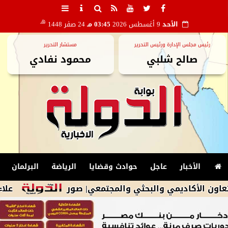
هـ
الأحد
9 أغسطس 2026
03:45 مـ
24 صفر 1448
رئيس مجلس الإدارة ورئيس التحرير
مستشار التحرير
صالح شلبي
محمود نفادي
الأخبار
عاجل
حوادث وقضايا
الرياضة
البرلمان
كاديمي والبحثي والمجتمعي| صور
علاء فاروق: يعلن تج