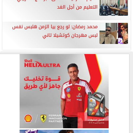
التعليم من أجل الغد
محمد رمضان: لو رجع بيا الزمن هلبس نفس
لبس مهرجان كوتشيلا تاني