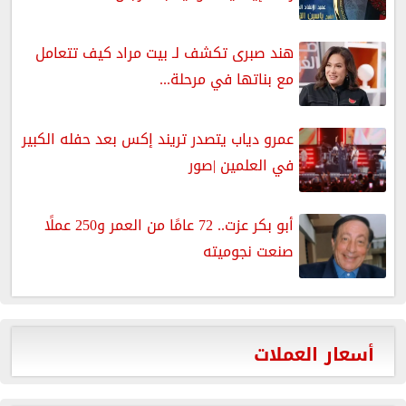
هند صبرى تكشف لـ بيت مراد كيف تتعامل
مع بناتها في مرحلة...
عمرو دياب يتصدر تريند إكس بعد حفله الكبير
في العلمين |صور
أبو بكر عزت.. 72 عامًا من العمر و250 عملًا
صنعت نجوميته
أسعار العملات