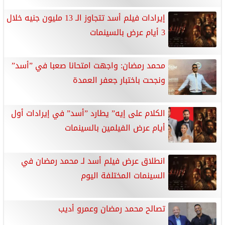
إيرادات فيلم أسد تتجاوز الـ 13 مليون جنيه خلال
3 أيام عرض بالسينمات
محمد رمضان: واجهت امتحانا صعبا في ”أسد”
ونجحت باختبار جعفر العمدة
الكلام على إيه” يطارد ”أسد” في إيرادات أول
أيام عرض الفيلمين بالسينمات
انطلاق عرض فيلم أسد لـ محمد رمضان في
السينمات المختلفة اليوم
تصالح محمد رمضان وعمرو أديب