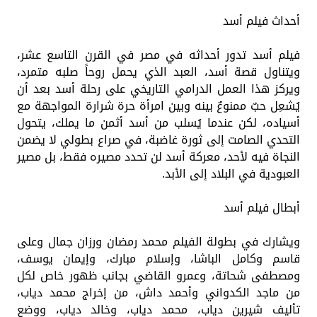
أحداث فيلم أسد
‎فيلم أسد تدور أحداثه في مصر في القرن التاسع عشر،
ويتناول قصة أسد، العبد الذي يحمل روحاً صلبه متمرد،
ويركز هذا العمل الدرامي التاريخي على رحلة أسد بعد أن
يُشعِل حبٌ ممنوعٌ بينه وبين امرأة حرة شرارة المواجهة مع
أسياده، لكن عندما يُسلب من أسد أثمن ما يملك، يتحول
التحدي الصامت إلى ثورة غاضبة، في صراع بطولي لا يضمن
النجاة فيه لأحد، معركة أسد لن تحدد مصيره فقط، بل مصير
العبودية في البلاد إلى الأبد.
أبطال فيلم أسد
ويشارك في بطولة الفيلم محمد رمضان ورزان جمال وعلى
قاسم وكامل الباشا، وإسلام مبارك، وإيمان يوسف،
ومصطفى شحاتة، وعمرو القاضي بجانب ظهور خاص لكل
من ماجد الكدواني وأحمد داش، من إخراج محمد دياب،
تأليف شيرين دياب، محمد دياب، وخالد دياب، ووضع