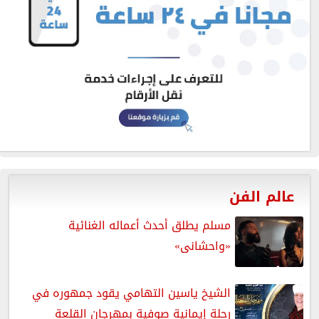
عالم الفن
مسلم يطلق أحدث أعماله الغنائية
«واحشانى»
الشيخ ياسين التهامي يقود جمهوره في
رحلة إيمانية صوفية بمهرجان القلعة