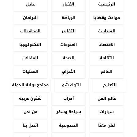
الرئيسية
الأخبار
عاجل
حوادث وقضايا
الرياضة
البرلمان
السياسة
التقارير
المحافظات
الاقتصاد
المنوعات
التكنولوجيا
الثقافة
الصحة
المقالات
العالم
الأحزاب
المحليات
التعليم
التوك شو
مجتمع بوابة الدولة
عالم الفن
أحزاب
شئون عربية
سيارات
سياحة وسفر
من نحن
اعلن معنا
الخصوصية
اتصل بنا