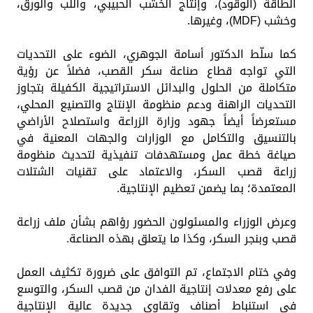
الطاقة (الوقود)، وإنتاج الخشب الحبيبي، واللب والورق،
وخشب (MDF)، وغيرها.
كما سلّط الدكتور أسامة الجوهري، الضوء على التحديات
التي تواجه قطاع صناعة سكر القصب، فضلاً عن رؤية
متكاملة من الحلول والبدائل الاستراتيجية الكفيلة بتجاوز
التحديات الراهنة ودعم منظومة الإنتاج والتصنيع المحلي،
مستعرضاً أيضاً جهود وزارة الزراعة واستصلاح الأراضي
بالتنسيق والتكامل مع الوزارات والجهات المعنية في
صياغة خطة عمل ومستهدفات تنفيذية لتحديث منظومة
زراعة قصب السكر، والاعتماد على تقنيات الشتلات
المعتمدة؛ بما يضمن تعظيم الإنتاجية.
وعرض الوزراء والمسئولون الحضور رؤاهم بشأن ملف زراعة
قصب وبنجر السكر، وكذا ما يتعلق بهذه الصناعة.
وفي ختام الاجتماع، تم التوافق على ضرورة تكثيف العمل
على رفع معدلات إنتاجية الفدان من قصب السكر، والتوسع
في استنباط أصناف وتقاوي جديدة عالية الإنتاجية