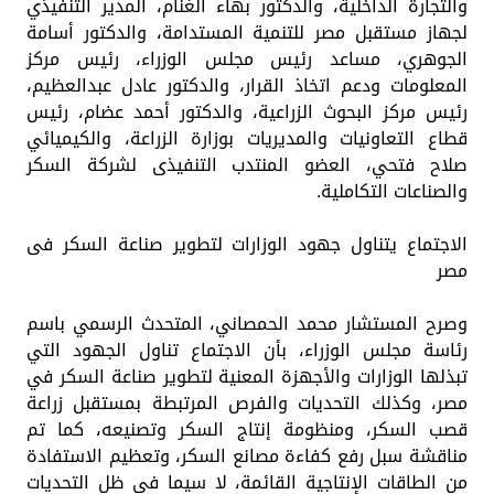
والتجارة الداخلية، والدكتور بهاء الغنام، المدير التنفيذي
لجهاز مستقبل مصر للتنمية المستدامة، والدكتور أسامة
الجوهري، مساعد رئيس مجلس الوزراء، رئيس مركز
المعلومات ودعم اتخاذ القرار، والدكتور عادل عبدالعظيم،
رئيس مركز البحوث الزراعية، والدكتور أحمد عضام، رئيس
قطاع التعاونيات والمديريات بوزارة الزراعة، والكيميائي
صلاح فتحي، العضو المنتدب التنفيذى لشركة السكر
والصناعات التكاملية.
الاجتماع يتناول جهود الوزارات لتطوير صناعة السكر فى
مصر
وصرح المستشار محمد الحمصاني، المتحدث الرسمي باسم
رئاسة مجلس الوزراء، بأن الاجتماع تناول الجهود التي
تبذلها الوزارات والأجهزة المعنية لتطوير صناعة السكر في
مصر، وكذلك التحديات والفرص المرتبطة بمستقبل زراعة
قصب السكر، ومنظومة إنتاج السكر وتصنيعه، كما تم
مناقشة سبل رفع كفاءة مصانع السكر، وتعظيم الاستفادة
من الطاقات الإنتاجية القائمة، لا سيما في ظل التحديات