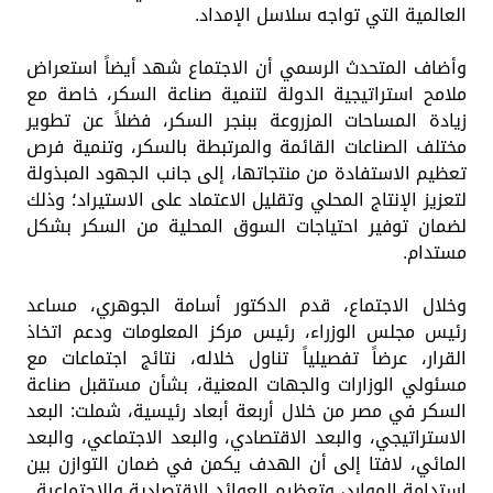
العالمية التي تواجه سلاسل الإمداد.
وأضاف المتحدث الرسمي أن الاجتماع شهد أيضاً استعراض
ملامح استراتيجية الدولة لتنمية صناعة السكر، خاصة مع
زيادة المساحات المزروعة ببنجر السكر، فضلاً عن تطوير
مختلف الصناعات القائمة والمرتبطة بالسكر، وتنمية فرص
تعظيم الاستفادة من منتجاتها، إلى جانب الجهود المبذولة
لتعزيز الإنتاج المحلي وتقليل الاعتماد على الاستيراد؛ وذلك
لضمان توفير احتياجات السوق المحلية من السكر بشكل
مستدام.
وخلال الاجتماع، قدم الدكتور أسامة الجوهري، مساعد
رئيس مجلس الوزراء، رئيس مركز المعلومات ودعم اتخاذ
القرار، عرضاً تفصيلياً تناول خلاله، نتائج اجتماعات مع
مسئولي الوزارات والجهات المعنية، بشأن مستقبل صناعة
السكر في مصر من خلال أربعة أبعاد رئيسية، شملت: البعد
الاستراتيجي، والبعد الاقتصادي، والبعد الاجتماعي، والبعد
المائي، لافتا إلى أن الهدف يكمن في ضمان التوازن بين
استدامة الموارد، وتعظيم العوائد الاقتصادية والاجتماعية.