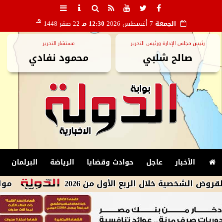
هـ
الجمعة
7 أغسطس 2026
12:30 مـ
22 صفر 1448
رئيس مجلس الإدارة ورئيس التحرير
مستشار التحرير
صالح شلبي
محمود نفادي
الأخبار
عاجل
حوادث وقضايا
الرياضة
البرلمان
 خلال الربع الأول من 2026
مواعيد مباريات اليوم الجمعة 7 أغسطس 6