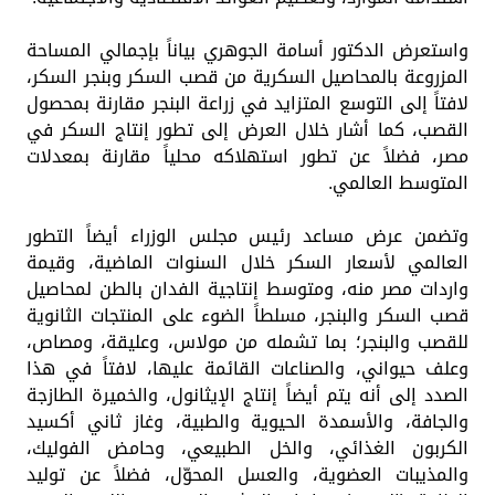
واستعرض الدكتور أسامة الجوهري بياناً بإجمالي المساحة
المزروعة بالمحاصيل السكرية من قصب السكر وبنجر السكر،
لافتاً إلى التوسع المتزايد في زراعة البنجر مقارنة بمحصول
القصب، كما أشار خلال العرض إلى تطور إنتاج السكر في
مصر، فضلاً عن تطور استهلاكه محلياً مقارنة بمعدلات
المتوسط العالمي.
وتضمن عرض مساعد رئيس مجلس الوزراء أيضاً التطور
العالمي لأسعار السكر خلال السنوات الماضية، وقيمة
واردات مصر منه، ومتوسط إنتاجية الفدان بالطن لمحاصيل
قصب السكر والبنجر، مسلطاً الضوء على المنتجات الثانوية
للقصب والبنجر؛ بما تشمله من مولاس، وعليقة، ومصاص،
وعلف حيواني، والصناعات القائمة عليها، لافتاً في هذا
الصدد إلى أنه يتم أيضاً إنتاج الإيثانول، والخميرة الطازجة
والجافة، والأسمدة الحيوية والطبية، وغاز ثاني أكسيد
الكربون الغذائي، والخل الطبيعي، وحامض الفوليك،
والمذيبات العضوية، والعسل المحوّل، فضلاً عن توليد