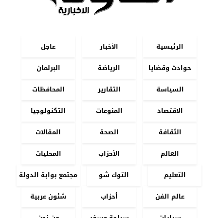
الرئيسية
الأخبار
عاجل
حوادث وقضايا
الرياضة
البرلمان
السياسة
التقارير
المحافظات
الاقتصاد
المنوعات
التكنولوجيا
الثقافة
الصحة
المقالات
العالم
الأحزاب
المحليات
التعليم
التوك شو
مجتمع بوابة الدولة
عالم الفن
أحزاب
شئون عربية
سيارات
سياحة وسفر
من نحن