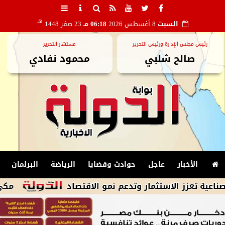
هـ
السبت
8 أغسطس 2026
06:18 مـ
23 صفر 1448
رئيس مجلس الإدارة ورئيس التحرير
مستشار التحرير
صالح شلبي
محمود نفادي
الأخبار
عاجل
حوادث وقضايا
الرياضة
البرلمان
الاستثمار وتدعم نمو الاقتصاد
مكي: الشراكة 