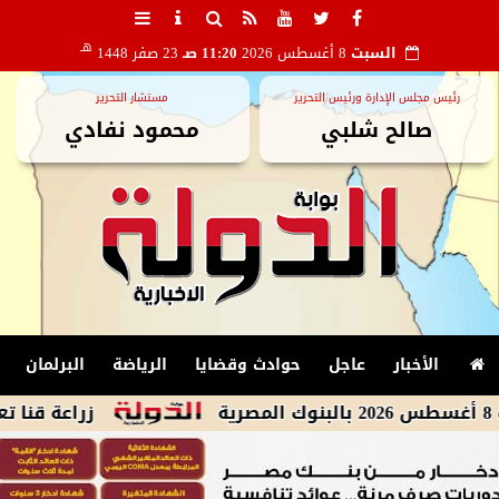
هـ
السبت
8 أغسطس 2026
11:20 صـ
23 صفر 1448
رئيس مجلس الإدارة ورئيس التحرير
مستشار التحرير
صالح شلبي
محمود نفادي
الأخبار
عاجل
حوادث وقضايا
الرياضة
البرلمان
زراعة قنا تعلن خطة ش