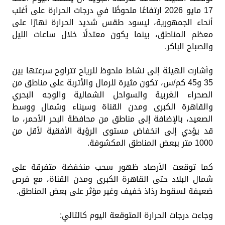
17 مايو 2026 ارتفاعًا ملحوظًا في درجات الحرارة على أغلب
أنحاء الجمهورية، ليسود طقس شديد الحرارة نهارًا على
معظم المناطق، بينما يكون معتدلًا خلال ساعات الليل
والصباح الباكر.
وأشارت الهيئة إلى نشاط ملحوظ للرياح تتراوح سرعتها بين
35 و45 كم/س، تكون مثيرة للرمال والأتربة على مناطق من
الصحراء الغربية والسواحل الشمالية والوجه البحري
والقاهرة الكبرى ومدن القناة وسيناء وشمال ووسط
الصعيد، بالإضافة إلى مناطق من محافظة البحر الأحمر، ما
قد يؤدي إلى انخفاض مستوى الرؤية الأفقية لأقل من
1000 متر ببعض المناطق المكشوفة.
كما توقعت الأرصاد ظهور سحب منخفضة متفرقة على
شمال البلاد حتى القاهرة الكبرى ومدن القناة، مع فرص
ضعيفة لسقوط رذاذ خفيف وغير مؤثر على بعض المناطق.
وجاءت درجات الحرارة المتوقعة اليوم كالتالي: