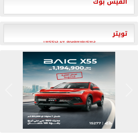
الفيس بوك
تويتر
Tweets by aldawlanews