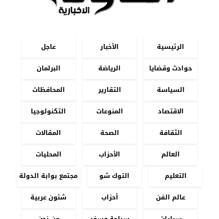
الرئيسية
الأخبار
عاجل
حوادث وقضايا
الرياضة
البرلمان
السياسة
التقارير
المحافظات
الاقتصاد
المنوعات
التكنولوجيا
الثقافة
الصحة
المقالات
العالم
الأحزاب
المحليات
التعليم
التوك شو
مجتمع بوابة الدولة
عالم الفن
أحزاب
شئون عربية
سيارات
سياحة وسفر
من نحن