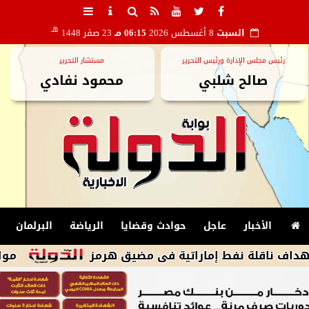
هـ
السبت
8 أغسطس 2026
06:15 مـ
23 صفر 1448
رئيس مجلس الإدارة ورئيس التحرير
مستشار التحرير
صالح شلبي
محمود نفادي
الأخبار
عاجل
حوادث وقضايا
الرياضة
البرلمان
ة نفط إماراتية فى مضيق هرمز
مواعيد مباري