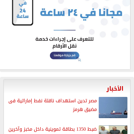
الأخبار
مصر تدين استهداف ناقلة نفط إماراتية فى
مضيق هرمز
ضبط 1350 بطاقة تموينية داخل مخبز وآخرين