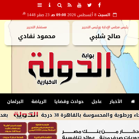
هـ
السبت
8 أغسطس 2026
09:08 صـ
23 صفر 1448
رئيس مجلس الإدارة ورئيس التحرير
مستشار التحرير
صالح شلبي
محمود نفادي
الأخبار
عاجل
حوادث وقضايا
الرياضة
البرلمان
لمحسوسة بالقاهرة 38 درجة
بعد تصدره الت