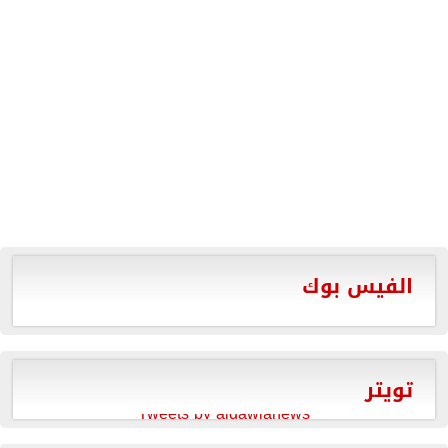
الفيس بوك
تويتر
Tweets by aldawlanews