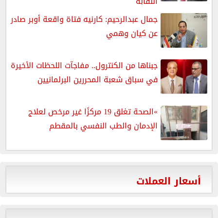
النقابة
جمال عبدالرحيم: كارنيه فتاة واقعة أوبر صادر
عن كيان وهمي
جبناها من الكنترول.. مفاجآت اللحظات الأخيرة
في سباق شعبة المحررين البرلمانيين
»الصحة تغلق 19 مركزًا غير مرخص لعلاج
الإدمان والطب النفسي بالمقطم
أسعار العملات