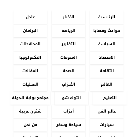
الرئيسية
الأخبار
عاجل
حوادث وقضايا
الرياضة
البرلمان
السياسة
التقارير
المحافظات
الاقتصاد
المنوعات
التكنولوجيا
الثقافة
الصحة
المقالات
العالم
الأحزاب
المحليات
التعليم
التوك شو
مجتمع بوابة الدولة
عالم الفن
أحزاب
شئون عربية
سيارات
سياحة وسفر
من نحن