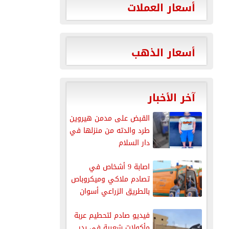
أسعار العملات
أسعار الذهب
آخر الأخبار
القبض على مدمن هيروين
طرد والدته من منزلها في
دار السلام
اصابة 9 أشخاص في
تصادم ملاكي وميكروباص
بالطريق الزراعي أسوان
القاهرة
فيديو صادم لتحطيم عربة
مأكولات شعبية في بدر