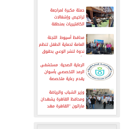
بسيارات...
حملة مكبرة لمراجعة
تراخيص وإشغالات
الكافتيريات بمنطقة
الذهبية بالغردقة
محافظ أسيوط: اللجنة
العامة لحماية الطفل تنظم
ندوة لنشر الوعي بحقوق
الأطفال
الرعاية الصحية: مستشفى
الرمد التخصصي بأسوان
يقدم رعاية متخصصة
لمرضى العيون من...
وزير الشباب والرياضة
ومحافظ القاهرة يشهدان
ماراثون “القاهرة مهد
الحضارة” بمشاركة 7000...