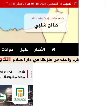
هـ
السبت
8 أغسطس 2026
05:45 صـ
23 صفر 1448
رئيس مجلس الإدارة ورئيس التحرير
صالح شلبي
الأخبار
عاجل
حوادث و
طرد والدته من منزلها في دار السلام
وزارة 