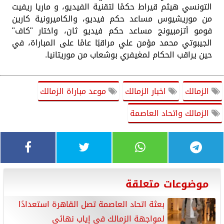
التونسي هيثم قيراط حكمًا لتقنية الفيديو، و ماريا ريفيت
من موريشيوس مساعد حكم فيديو، والكاميرونية كارين
فومو أتزمبيونج مساعد حكم فيديو ثان، واختار "كاف"
الجيبوتي محمد مؤمن علي مراقبًا عامًا على المباراة، في
حين يراقب الحكام لمغيفري بوشعاب من موريتانيا.
الزمالك
اخبار الزمالك
موعد مباراة الزمالك
الزمالك واتحاد العاصمة
موضوعات متعلقة
بعثة اتحاد العاصمة تصل القاهرة استعدادًا
لمواجهة الزمالك في إياب نهائي