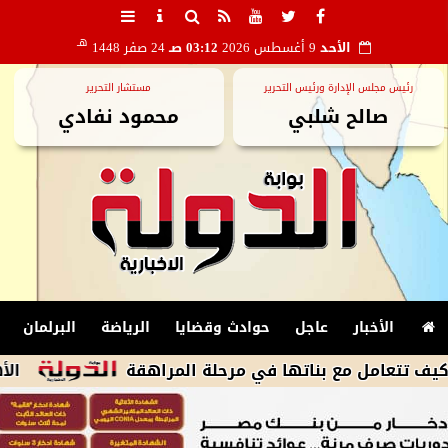
هـ
الأحد
9 أغسطس 2026
03:12 صـ
24 صفر 1448
رئيس مجلس الإدارة ورئيس التحرير
مستشار التحرير
صالح شلبي
محمود نفادي
الأخبار
عاجل
حوادث وقضايا
الرياضة
البرلمان
 مع بناتها في مرحلة المراهقة
الأهلى يكثف 