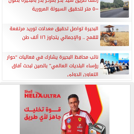
رصف طريق سيد بحر بمركز بدر بالبحيرة بطول
٥٠٠ متر لتحقيق السيولة المرورية
البحيرة تواصل تحقيق معدلات توريد مرتفعة
للقمح .. والإجمالي يتجاوز ١١٦ ألف طن
نائب محافظ البحيرة يشارك في فعاليات “حوار
رؤساء البلديات العالمي” بالصين لبحث آفاق
التعاون الدولي