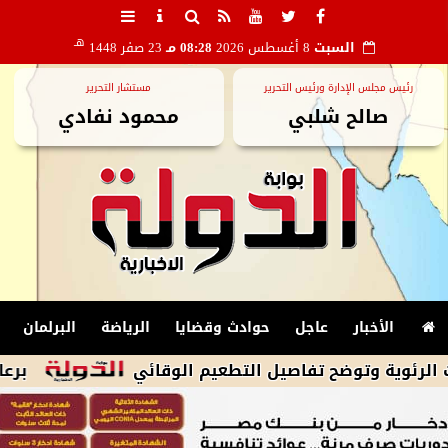
هـ
السبت
8 أغسطس 2026
08:28 مـ
23 صفر 1448
رئيس مجلس الإدارة ورئيس التحرير
مستشار التحرير
صالح شلبي
محمود نفادي
الأخبار
عاجل
حوادث وقضايا
الرياضة
البرلمان
توضح تفاصيل التطعيم الوقائي
برعاية محافظ ا