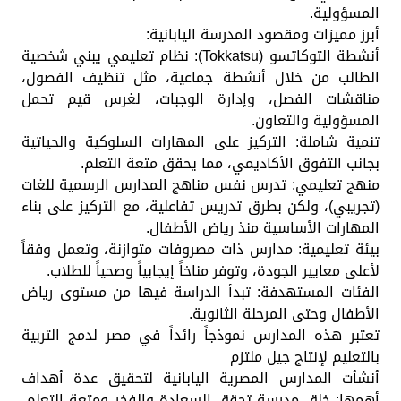
المسؤولية.
أبرز مميزات ومقصود المدرسة اليابانية:
أنشطة التوكاتسو (Tokkatsu): نظام تعليمي يبني شخصية
الطالب من خلال أنشطة جماعية، مثل تنظيف الفصول،
مناقشات الفصل، وإدارة الوجبات، لغرس قيم تحمل
المسؤولية والتعاون.
تنمية شاملة: التركيز على المهارات السلوكية والحياتية
بجانب التفوق الأكاديمي، مما يحقق متعة التعلم.
منهج تعليمي: تدرس نفس مناهج المدارس الرسمية للغات
(تجريبي)، ولكن بطرق تدريس تفاعلية، مع التركيز على بناء
المهارات الأساسية منذ رياض الأطفال.
بيئة تعليمية: مدارس ذات مصروفات متوازنة، وتعمل وفقاً
لأعلى معايير الجودة، وتوفر مناخاً إيجابياً وصحياً للطلاب.
الفئات المستهدفة: تبدأ الدراسة فيها من مستوى رياض
الأطفال وحتى المرحلة الثانوية.
تعتبر هذه المدارس نموذجاً رائداً في مصر لدمج التربية
بالتعليم لإنتاج جيل ملتزم
أنشأت المدارس المصرية اليابانية لتحقيق عدة أهداف
أهمها: خلق مدرسة تحقق السعادة والفخر ومتعة التعلم،