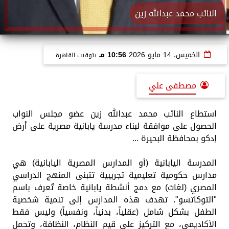
النائب محمد عبدالله زين
الخميس، 14 مايو 2026
10:56 مـ
بتوقيت القاهرة
مصطفى علي
استطاع النائب محمد عبدالله زين عضو مجلس النواب
الحصول على موافقة لبناء مدرسة يابانية مصرية على أرض
إدكو بمحافظة البحيرة ...
المدرسة اليابانية (أو المدارس المصرية اليابانية) هي
مدارس حكومية تعليمية تجريبية تتبنى المنهج الدراسي
المصري (لغات) مع دمج أنشطة يابانية خاصة تُعرف باسم
"التوكاتسو". تهدف هذه المدارس إلى تنمية شخصية
الطفل بشكل شامل (عقلياً، بدنياً، ونفسياً) وليس فقط
الأكاديمي، مع التركيز على قيم النظام، النظافة، وتحمل