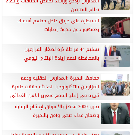
المدارس بإدكو ورشيد لخفض الكثافات وإنهاء
نظام الفترتين
السيطرة على حريق داخل مطعم أسماك
بدمنهور دون حدوث إصابات
تسليم 44 فراطة ذرة لصغار المزارعين
بالمحافظة لدعم زيادة الإنتاج اليومي
محافظ البحيرة :المدارس الحقلية ودعم
المزارعين بالتكنولوجيا الحديثة حققت طفرة
كبيرة في إنتاج القمح وتعزيز الأمن الغذائي
تحرير 3000 محضرً بالأسواق لإحكام الرقابة
وضمان غذاء صحى وآمن بالبحيرة