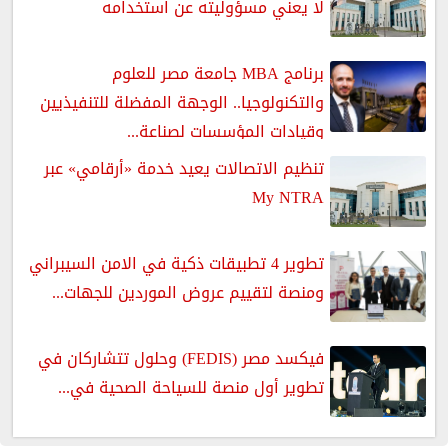
لا يعني مسؤوليته عن استخدامه
برنامج MBA جامعة مصر للعلوم
والتكنولوجيا.. الوجهة المفضلة للتنفيذيين
وقيادات المؤسسات لصناعة...
تنظيم الاتصالات يعيد خدمة «أرقامي» عبر
My NTRA
تطوير 4 تطبيقات ذكية في الامن السيبراني
ومنصة لتقييم عروض الموردين للجهات...
فيكسد مصر (FEDIS) وحلول تتشاركان في
تطوير أول منصة للسياحة الصحية في...