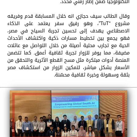
التكنولوجيا ضمن إطار زمني محدد.
وقال الطالب سيف حجازي انه خلال المسابقة قدم وفريقه
مشروع “TuT”، وهو رفيق سفر يعتمد على الذكاء
الاصطناعي يهدف إلى تحسين تجربة السياح في مصر،
فهو يجمع بين تخطيط مسارات ذكية واكتشاف الأحداث
الحية مع تجارب محلية أصيلة من خلال التواصل مع عائلات
مضيفة، مما يوفر للزوار تجربة ثقافية أعمق. كما تتضمن
المنصة أدوات مبتكرة مثل مسح القطع الأثرية والتحقق من
الأسعار بشكل مباشر، لتمكين الزوار من استكشاف مصر
بثقة وسهولة وخبرة ثقافية محسّنة.