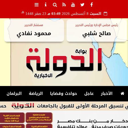
هـ
السبت
8 أغسطس 2026
03:49 مـ
23 صفر 1448
رئيس مجلس الإدارة ورئيس التحرير
مستشار التحرير
صالح شلبي
محمود نفادي
الأخبار
عاجل
حوادث وقضايا
الرياضة
البرلمان
حسام المندوه ال