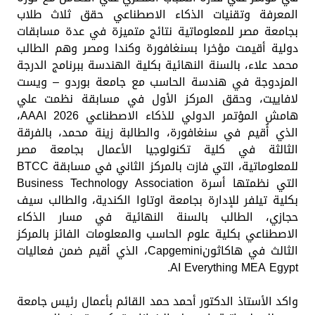
المعرفة وتقنيات الذكاء الاصطناعي حقق ثلاث طلاب
بجامعة مصر للمعلوماتية نتائج متميزة في عدة مسابقات
دولية أقيمت مؤخرا بسنغافورة وكندا ومصر وهم الطالب
محمد علاء، بالسنة النهائية بكلية الهندسة ببرنامج الدرجة
المزدوجة في هندسة الحاسب مع جامعة بوردو – ويست
لافاييت، وحقق المركز الأول في مسابقة نظمت علي
هامش المؤتمر الدولي للذكاء الاصطناعي AAAI 2026،
الذي أُقيم في سنغافورة، والطالبة زينة محمد، بالفرقة
الثالثة في كلية تكنولوجيا الأعمال بجامعة مصر
للمعلوماتية، التي فازت بالمركز الثاني في مسابقة BTCC
التي نظمتها أسرة Business Technology Association
بكلية تيلفر للإدارة بجامعة اوتاوا الكندية، والطالب سيف
حجازي، الطالب بالسنة النهائية في مسار الذكاء
الاصطناعي بكلية علوم الحاسب والمعلومات الفائز بالمركز
الثالث في هاكاثونCapgemini، الذي أقيم ضمن فعاليات
AI Everything MEA Egypt.
واكد الأستاذ الدكتور أحمد حمد القائم بأعمال رئيس جامعة