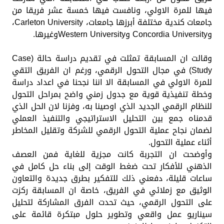
فيها للمرة الاولي، ونافست فيها خمسة عشر فريقا من
جامعات كندية مختلفة أبرزها جامعات، Carleton University،
وConcordia University وWestern Universityوغيرها.
وقالت ان المسابقة تمثلت في تقديم دراسة حالة (Case
Study) في مجال التحول الرقمي، ورغم ان الفريق التقي
للمرة الاولي في المسابقة الا اننا نجحنا في اعداد دراسة
وخطة تنفيذية قوية مع جدول زمني واضح بمراحل التحول
للنظام الرقمي الجديد الذي اوصينا به، وفزنا لان الحل الذي
قدمناه جمع بين التحليل الاستراتيجي والتنفيذ العملي
لضمان نجاح عملية التحول الرقمي للشركة وتقليل المخاطر
أثناء عملية التحول.
وأوضحت ان التجربة كانت مجزية للغاية فمن العصف
الذهني للأفكار تحت ضغط الوقت إلى بناء حل كامل في
ساعات قليلة، دفعني ذلك للتفكير بطرق جديدة والتعاون
الوثيق مع زملائي في الفريق، خاصة ان المسابقة ركزت
على التحول الرقمي، حيث تحدت الفرق المشاركة لتحليل
سيناريو عمل واقعي وتطوير حلول مبتكرة قائمة على