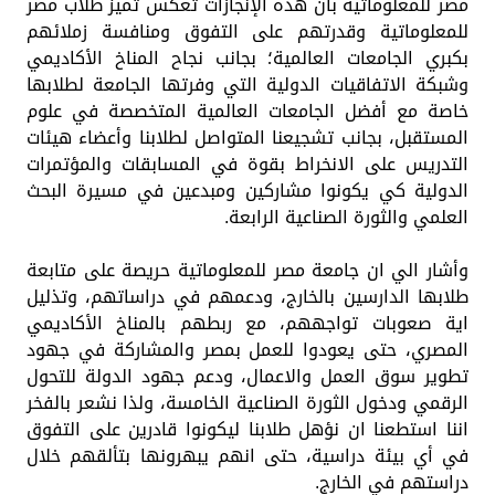
مصر للمعلوماتية بان هذه الإنجازات تعكس تميز طلاب مصر
للمعلوماتية وقدرتهم على التفوق ومنافسة زملائهم
بكبري الجامعات العالمية؛ بجانب نجاح المناخ الأكاديمي
وشبكة الاتفاقيات الدولية التي وفرتها الجامعة لطلابها
خاصة مع أفضل الجامعات العالمية المتخصصة في علوم
المستقبل، بجانب تشجيعنا المتواصل لطلابنا وأعضاء هيئات
التدريس على الانخراط بقوة في المسابقات والمؤتمرات
الدولية كي يكونوا مشاركين ومبدعين في مسيرة البحث
العلمي والثورة الصناعية الرابعة.
وأشار الي ان جامعة مصر للمعلوماتية حريصة على متابعة
طلابها الدارسين بالخارج، ودعمهم في دراساتهم، وتذليل
اية صعوبات تواجههم، مع ربطهم بالمناخ الأكاديمي
المصري، حتى يعودوا للعمل بمصر والمشاركة في جهود
تطوير سوق العمل والاعمال، ودعم جهود الدولة للتحول
الرقمي ودخول الثورة الصناعية الخامسة، ولذا نشعر بالفخر
اننا استطعنا ان نؤهل طلابنا ليكونوا قادرين على التفوق
في أي بيئة دراسية، حتى انهم يبهرونها بتألقهم خلال
دراستهم في الخارج.