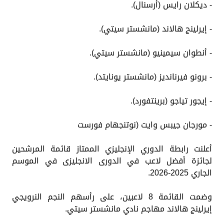
- ديكلان رايس (أرسنال).
- إيرلينج هالاند (مانشستر سيتي).
- أنطوان سيمينيو (مانشستر سيتي).
- برونو فيرنانديز (مانشستر يونايتد).
- إيجور تياجو (برينتفورد).
- مورجان جيبس وايت (نوتنجهام فورست
أعلنت رابطة الدوري الإنجليزي الممتاز قائمة المرشحين
لجائزة أفضل لاعب في الدورى الانجليزى في الموسم
الجاري 2025-2026.
وضمت القائمة 8 لاعبين، على رأسهم النجم النرويجي
إيرلينج هالاند مهاجم نادي مانشستر سيتي.