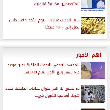
المتخصصين مخالفة قانونية
سعر الذهب عيار 14 اليوم الأحد 9 أغسطس
يصل إلى 4077 جنيهًا
أهم الأخبار
المعهد القومي للبحوث الفلكية يعلن موعد
غرة شهر ربيع الأول لعام 1448هـ...
لم يسبق له الحج طوال حياته.. الداخلية تحدد
شرطا أساسيا للقبول في...