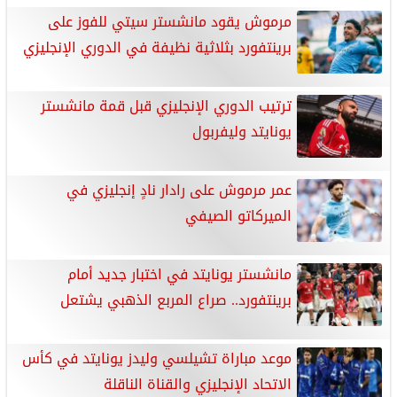
مرموش يقود مانشستر سيتي للفوز على
برينتفورد بثلاثية نظيفة في الدوري الإنجليزي
ترتيب الدوري الإنجليزي قبل قمة مانشستر
يونايتد وليفربول
عمر مرموش على رادار نادٍ إنجليزي في
الميركاتو الصيفي
مانشستر يونايتد في اختبار جديد أمام
برينتفورد.. صراع المربع الذهبي يشتعل
موعد مباراة تشيلسي وليدز يونايتد في كأس
الاتحاد الإنجليزي والقناة الناقلة