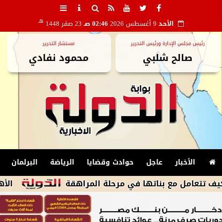
هـ
الأحد
9 أغسطس 2026
02:46 صـ
23 صفر 1448
رئيس مجلس الإدارة ورئيس التحرير
مستشار التحرير
صالح شلبي
محمود نفادي
الأخبار
عاجل
حوادث وقضايا
الرياضة
البرلمان
مع بناتها في مرحلة المراهقة
الأهلى يكثف م