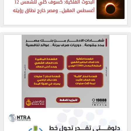
البحوث الفلكية: كسوف كلي للشمس 12
أغسطس المقبل.. ومصر خارج نطاق رؤيته