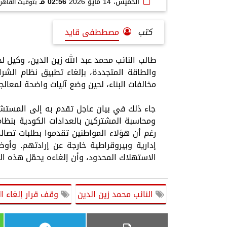
الخميس، 14 مايو 2026
02:56 مـ
بتوقيت القاهر
كتب
مصططفى قايد
طالب النائب محمد عبد الله زين الدين، وكيل ل
والطاقة المتجددة، بإلغاء تطبيق نظام الشرا
مخالفات البناء، لحين وضع آليات واضحة لمعالج
جاء ذلك في بيان عاجل تقدم به إلى المستشا
ومحاسبة المشتركين بالعدادات الكودية بنظام
رغم أن هؤلاء المواطنين تقدموا بطلبات تصالح
إدارية وبيروقراطية خارجة عن إرادتهم. وأ
الاستهلاك المحدود، وأن إلغاءه يحمّل هذه الفئ
النائب محمد زين الدين
وقف قرار إلغاء ا