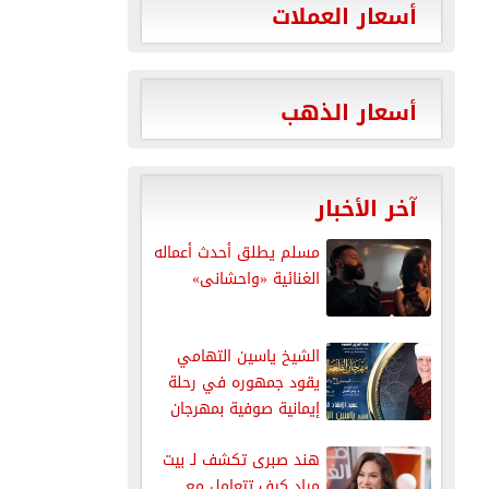
أسعار العملات
أسعار الذهب
آخر الأخبار
مسلم يطلق أحدث أعماله
الغنائية «واحشانى»
الشيخ ياسين التهامي
يقود جمهوره في رحلة
إيمانية صوفية بمهرجان
القلعة
هند صبرى تكشف لـ بيت
مراد كيف تتعامل مع