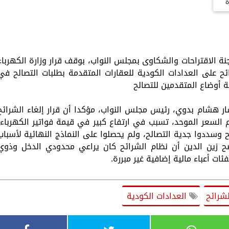
ة
جنة الاقتراحات والشكاوى بمجلس النواب، بوقف قرار وزارة الكهرباء
ئح على العدادات الكودية للعقارات المتقدمة بطلبات التصالح في
ة أوضاع المتقدمين للتصالح
ر هشام بدوي، رئيس مجلس النواب، مؤكدا أن قرار إلغاء الشرائح
 السعر الموحد، تسبب في ارتفاع كبير في قيمة فواتير الكهرباء،
 وسددوا جدية التصالح، ولم يحصلوا على النماذج النهائية لأسباب
وضح زين الدين أن نظام الشرائح كان يراعي محدودي الدخل وذوي
ات أعباء مالية إضافية غير مبررة.
لشرائح
العدادات الكودية