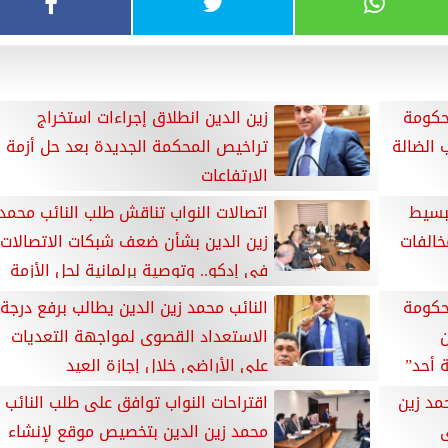
لحكومة
زين الدين انطلاق إجراءات استخراج
 الضالة
تراخيص المحكمة الجديدة بعد حل أزمة
الارتفاعات
تبسيط
اتصالات النواب تناقش طلب النائب محمد
خالفات
زين الدين بشأن ضعف شبكات الاتصالات
في إدكو.. وتوصية برلمانية لحل الأزمة
لحكومة
النائب محمد زين الدين يطالب برفع درجة
ن
الاستعداد القصوى لمواجهة التعديات
 أحد”
على الأراضي خلال إجازة العيد
حمد زين
اقتراحات النواب توافق على طلب النائب
ى
محمد زين الدين بتخصيص موقع لإنشاء