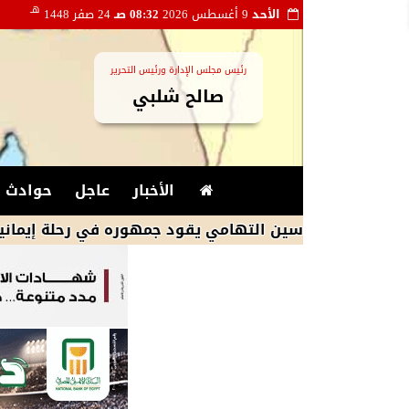
هـ
الأحد
9 أغسطس 2026
08:32 صـ
24 صفر 1448
رئيس مجلس الإدارة ورئيس التحرير
صالح شلبي
الأخبار
عاجل
حوادث و
خ ياسين التهامي يقود جمهوره في رحلة إيمانية صوفية بم