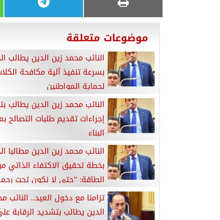
موضوعات متعلقة
النائب محمد زين الدين يطالب ا
بسرعة تنفيذ آلية مكافحة الكلاب
لحماية المواطنين
النائب محمد زين الدين يطالب ب
إجراءات تقديم طلبات التصالح بم
البناء
النائب محمد زين الدين مطالبا ا
بخطة تحقيق الاكتفاء الذاتي م
الطاقة: ”حتى لا نكون تحت رحمة
تزامنا مع دخول العيد.. النائب م
الدين يطالب بتشديد الرقابة عل