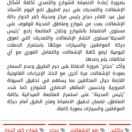
بضرورة إعادة الانضباط للشوارع والتصدي لكافة أشكال
الإشغالات والتعديات على حرم الطريق تابع اليوم الأستاذ
نبيل عبد القادر حجاج رئيس مركز ومدينة كفر الدوار حالة
الإشغالات بعدد من شوارع ومناطق المدينة للوقوف على
مستوى الانضباط بالشوارع وخلال المتابعة راجع "رئيس
المدينة"مستوى انتشار الإشغالات والتعديات التي تعوق
حركة المواطنين والسيارات موجّهًا باستمرار الحملات
اليومية لرفع كافة الإشغالات والتعامل الفوري مع أي
مخالفات يتم رصدها.
وأكد "حجاج" ضرورة الحفاظ على حرم الطريق وعدم السماح
بعودة الإشغالات مرة أخرى مع اتخاذ الإجراءات القانونية
اللازمة حيال المخالفين بما يساهم في تحقيق السيولة
المرورية وتحسين المظهر الحضاري للشوارع كما شدد
"رئيس المدينة" على استمرار المتابعة الميدانية بكافة
المناطق، لضمان تحقيق الانضباط وفتح الطرق أمام حركة
المواطنين والسيارات بصورة كاملة.
جاكلين
رفع الإشغالات
حجاج
شوارع كفر الدوار