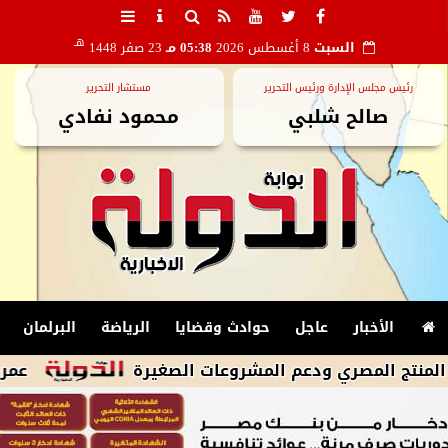
هـ
السبت
8 أغسطس 2026
05:38 مـ
23 صفر 1448
رئيس مجلس الإدارة ورئيس التحرير
مستشار التحرير
صالح شلبي
محمود نفادي
الأخبار
عاجل
حوادث وقضايا
الرياضة
البرلمان
مصري ودعم المشروعات الصغيرة
عمرو دياب يتص