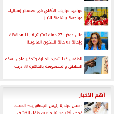
مواعيد مباريات الأهلي فى معسكر إسبانيا..
مواجهة برشلونة الأبرز
منال عوض: 27 حملة تفتيشية بـ11 محافظة
وإحالة 81 حالة للشئون القانونية
الطقس غدا شديد الحرارة وتحذير عاجل لهذه
المناطق والمحسوسة بالقاهرة 38 درجة
أهم الأخبار
«ضمن مبادرة رئيس الجمهورية» الصحة:
فحص أكثر من 10 ملايين طفل للكشف...