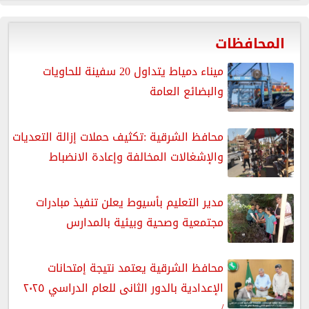
المحافظات
ميناء دمياط يتداول 20 سفينة للحاويات
والبضائع العامة
محافظ الشرقية :تكثيف حملات إزالة التعديات
والإشغالات المخالفة وإعادة الانضباط
مدير التعليم بأسيوط يعلن تنفيذ مبادرات
مجتمعية وصحية وبيئية بالمدارس
محافظ الشرقية يعتمد نتيجة إمتحانات
الإعدادية بالدور الثانى للعام الدراسي ٢٠٢٥
/...