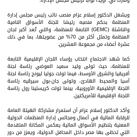
ومارك تي. أويدا نوابًا لرئيس مجلس الإدارة.
ويشغل الدكتور إسلام عزام منصب نائب رئيس مجلس إدارة
المنظمة بحكم منصبه رئيسًا للجنة الأسواق النامية
والناشئة (GEMC) التابعة للمنظمة، والتي تُعد أكبر لجان
المنظمة وتمثل أكثر من 70% من عضويتها، بما في ذلك
عشرة أعضاء من مجموعة العشرين.
كما شهد الاجتماع انتخاب رؤساء اللجان الإقليمية التابعة
للمنظمة، حيث تولى وليد سعيد العوضي رئاسة لجنة
أفريقيا والشرق الأوسط، فيما تولت جوليا ليونج رئاسة لجنة
آسيا والمحيط الهادئ، وتولى جان-بول سيرڤيه رئاسة
اللجنة الإقليمية الأوروبية، بينما تولت كريستينا رول رئاسة
اللجنة الإقليمية للأمريكتين.
وأكد الدكتور إسلام عزام أن استمرار مشاركة الهيئة العامة
للرقابة المالية في أعمال ومجالس إدارة المنظمات الدولية
المعنية بتنظيم الأسواق المالية يعكس المكانة المتقدمة
التي تحظى بها مصر داخل المحافل الدولية، ويعزز من دور