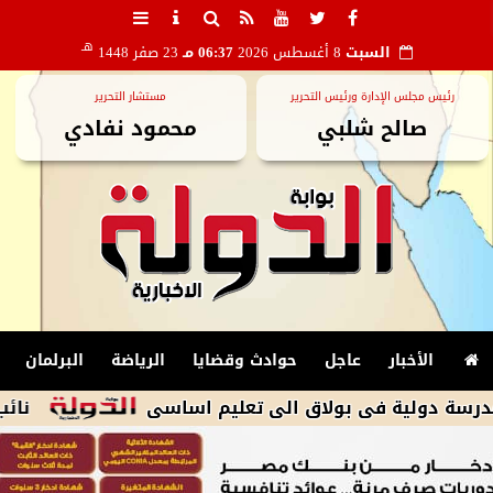
هـ
السبت
8 أغسطس 2026
06:37 مـ
23 صفر 1448
رئيس مجلس الإدارة ورئيس التحرير
مستشار التحرير
صالح شلبي
محمود نفادي
الأخبار
عاجل
حوادث وقضايا
الرياضة
البرلمان
 فى بولاق الى تعليم اساسى
نائب الرئيس ا