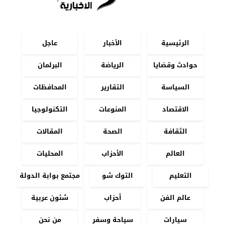
الرئيسية
الأخبار
عاجل
حوادث وقضايا
الرياضة
البرلمان
السياسة
التقارير
المحافظات
الاقتصاد
المنوعات
التكنولوجيا
الثقافة
الصحة
المقالات
العالم
الأحزاب
المحليات
التعليم
التوك شو
مجتمع بوابة الدولة
عالم الفن
أحزاب
شئون عربية
سيارات
سياحة وسفر
من نحن