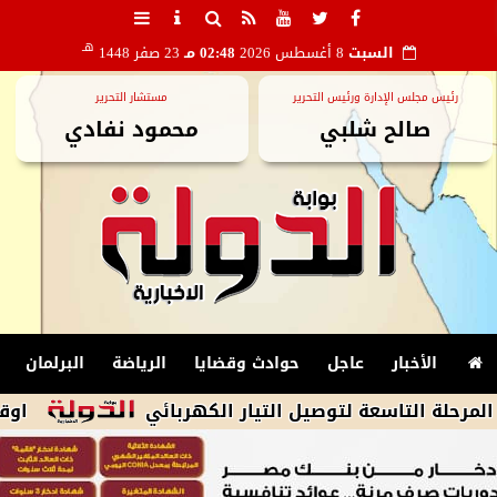
هـ
السبت
8 أغسطس 2026
02:48 مـ
23 صفر 1448
رئيس مجلس الإدارة ورئيس التحرير
مستشار التحرير
صالح شلبي
محمود نفادي
الأخبار
عاجل
حوادث وقضايا
الرياضة
البرلمان
اسعة لتوصيل التيار الكهربائي
اوقاف الشرقية