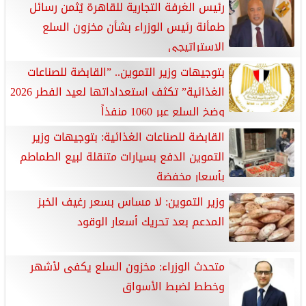
رئيس الغرفة التجارية للقاهرة يُثمن رسائل
طمأنة رئيس الوزراء بشأن مخزون السلع
الاستراتيجي
بتوجيهات وزير التموين.. ”القابضة للصناعات
الغذائية” تكثف استعداداتها لعيد الفطر 2026
وضخ السلع عبر 1060 منفذاً
القابضة للصناعات الغذائية: بتوجيهات وزير
التموين الدفع بسيارات متنقلة لبيع الطماطم
بأسعار مخفضة
وزير التموين: لا مساس بسعر رغيف الخبز
المدعم بعد تحريك أسعار الوقود
متحدث الوزراء: مخزون السلع يكفى لأشهر
وخطط لضبط الأسواق