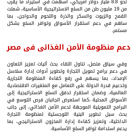
نحو 8.8 مليار دولار أمريكي، أسهمت في استيراد ما يقرب
من 19 مليون طن من السلع الاستراتيجية الأساسية، شملت
القمح والزيوت والسكر والذرة واللحوم والدواجن، بما
ساهم في دعم استقرار الأسواق وتوافر السلع بشكل
مستمر.
دعم منظومة الأمن الغذائى فى مصر
وفي سياق متصل، تناول اللقاء بحث آليات تعزيز التعاون
في دعم برامج تمويل التجارة وتطوير أدوات إدارة سلاسل
الإمداد، بما يسهم في رفع كفاءة المنظومة التجارية
وتدعيم قدرة الدولة على التعامل مع المتغيرات الاقتصادية
العالمية، وضمان استقرار تدفق السلع الاستراتيجية إلى
الأسواق المحلية ،كما استعرض الجانبان فرص التوسع في
البرامج التمويلية الموجهة لدعم الأمن الغذائي، إلى جانب
بحث سبل تطوير البنية اللوجستية لمنظومة التجارة
الداخلية، وتعزيز كفاءة إدارة المخزون الاستراتيجي، بما
يدعم استدامة توافر السلع الأساسية.