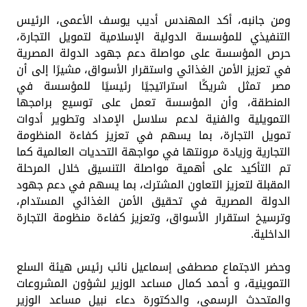
ومن جانبه، أكد المهندس أديب يوسف الأعمى، الرئيس
التنفيذي للمؤسسة الدولية الإسلامية لتمويل التجارة،
حرص المؤسسة على مواصلة دعم جهود الدولة المصرية
في تعزيز الأمن الغذائي واستقرار الأسواق، مشيرًا إلى أن
مصر تمثل شريكًا استراتيجيًا رئيسيًا للمؤسسة في
المنطقة، وأن المؤسسة تعمل على توسيع برامجها
التمويلية والفنية لدعم سلاسل الإمداد وتطوير أدوات
تمويل التجارة، بما يسهم في تعزيز كفاءة المنظومة
التجارية وزيادة مرونتها في مواجهة التحديات العالمية كما
تم التأكيد على أهمية مواصلة التنسيق خلال المرحلة
المقبلة لتعزيز التعاون المشترك، بما يسهم في دعم جهود
الدولة المصرية في تحقيق الأمن الغذائي المستدام،
وترسيخ استقرار الأسواق، وتعزيز كفاءة منظومة التجارة
الداخلية.
وحضر الاجتماع مصطفى إسماعيل نائب رئيس هيئة السلع
التموينية، و أحمد كمال مساعد الوزير لشؤون المشروعات
والمتحدث الرسمي، والدكتورة دعاء نبيل مساعد الوزير