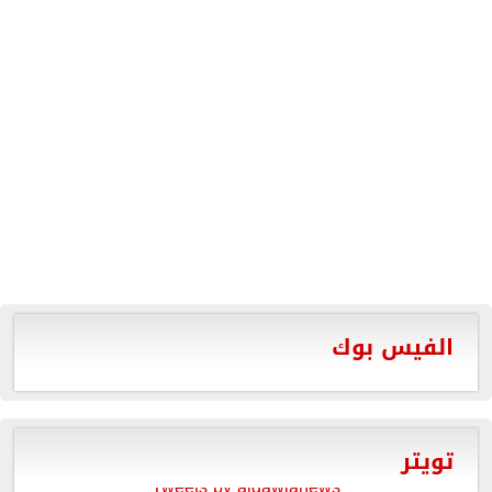
الفيس بوك
تويتر
Tweets by aldawlanews