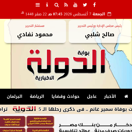
هـ
الجمعة
7 أغسطس 2026
07:45 صـ
22 صفر 1448
رئيس مجلس الإدارة ورئيس التحرير
مستشار التحرير
صالح شلبي
محمود نفادي
الأخبار
عاجل
حوادث وقضايا
الرياضة
البرلمان
ر غانم .. فى ذكرى رحلها الـ 5
ترامب يوقع أ