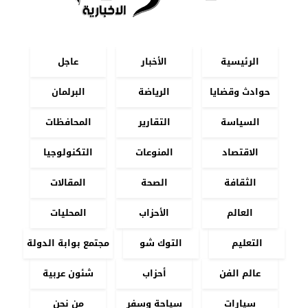
الرئيسية
الأخبار
عاجل
حوادث وقضايا
الرياضة
البرلمان
السياسة
التقارير
المحافظات
الاقتصاد
المنوعات
التكنولوجيا
الثقافة
الصحة
المقالات
العالم
الأحزاب
المحليات
التعليم
التوك شو
مجتمع بوابة الدولة
عالم الفن
أحزاب
شئون عربية
سيارات
سياحة وسفر
من نحن