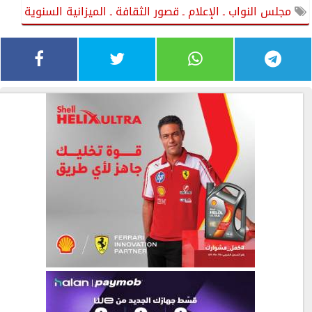
مجلس النواب ـ الإعلام ـ قصور الثقافة ـ الميزانية السنوية