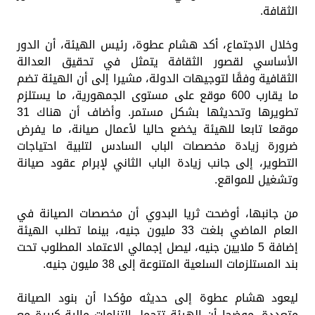
الثقافة.
وخلال الاجتماع، أكد هشام عطوة، رئيس الهيئة، أن الدور
الأساسي لقصور الثقافة يتمثل في تحقيق العدالة
الثقافية وفقًا لتوجيهات الدولة، مشيرا إلى أن الهيئة تضم
ما يقارب 600 موقع على مستوى الجمهورية، ما يستلزم
تطويرها وتحديثها بشكل مستمر. وأضاف أن هناك 31
موقعا تابعا للهيئة يخضع حاليا لأعمال صيانة، ما يفرض
ضرورة زيادة مخصصات الباب السادس لتلبية احتياجات
التطوير، إلى جانب زيادة الباب الثاني لإبرام عقود صيانة
وتشغيل للمواقع.
من جانبها، أوضحت ثريا البدوي أن مخصصات الصيانة في
العام الماضي بلغت 33 مليون جنيه، بينما تطلب الهيئة
إضافة 5 ملايين جنيه، ليصل إجمالي الاعتماد المطلوب تحت
بند المستلزمات السلعية المتنوعة إلى 38 مليون جنيه.
ليعود هشام عطوة إلى حديثه مؤكدا أن بنود الصيانة
متعددة، موضحا أن الهيئة تتحمل التزامات مالية كبيرة مع