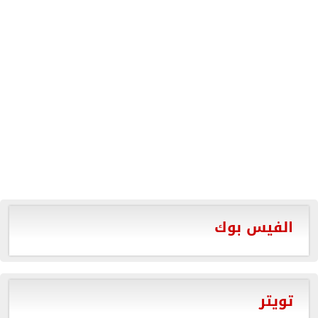
الفيس بوك
تويتر
Tweets by aldawlanews