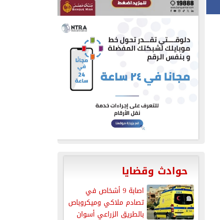
حوادث وقضايا
اصابة 9 أشخاص في
تصادم ملاكي وميكروباص
بالطريق الزراعي أسوان