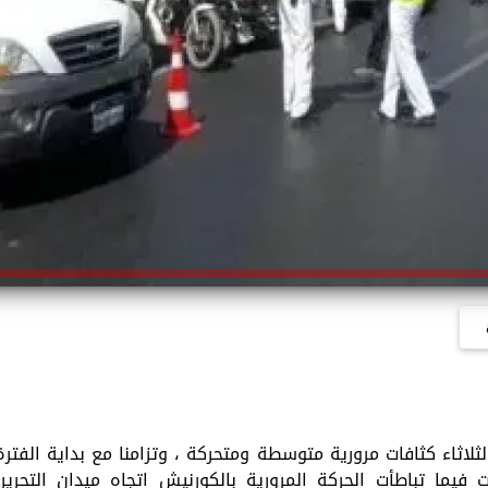
لاثاء كثافات مرورية متوسطة ومتحركة ، وتزامنا مع بداية الفترة
فيما تباطأت الحركة المرورية بالكورنيش اتجاه ميدان التحرير،