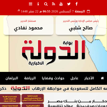
هـ
الجمعة
7 أغسطس 2026
06:55 مـ
22 صفر 1448
رئيس مجلس الإدارة ورئيس التحرير
مستشار التحرير
صالح شلبي
محمود نفادي
الأخبار
عاجل
حوادث وقضايا
الرياضة
البرلمان
مل للسعودية في مواجهة الإرهاب
ذكرى تاريخية.. منتخب م