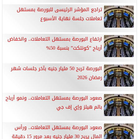
تراجع المؤشر الرئيسى للبورصة بمستهل
تعاملات جلسة نهاية الأسبوع
ارتفاع البورصة بمستهل التعاملات.. وانخفاض
أرباح ”كونتكت” بنسبة 50%
البورصة تربح 50 مليار جنيه بآخر جلسات شهر
رمضان 2026
صعود البورصة بمستهل التعاملات.. ونمو أرباح
بالم هيلز وإي إف جي
صعود البورصة بمستهل التعاملات.. ورأس
المال يربح 30 مليار جنيه بعد مرور 15 دقيقة