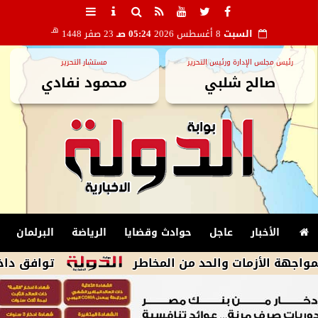
هـ
السبت
8 أغسطس 2026
05:24 صـ
23 صفر 1448
رئيس مجلس الإدارة ورئيس التحرير
مستشار التحرير
صالح شلبي
محمود نفادي
الأخبار
عاجل
حوادث وقضايا
الرياضة
البرلمان
 الأزمات والحد من المخاطر
توافق داخل وفد ا