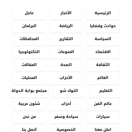
الرئيسية
الأخبار
عاجل
حوادث وقضايا
الرياضة
البرلمان
السياسة
التقارير
المحافظات
الاقتصاد
المنوعات
التكنولوجيا
الثقافة
الصحة
المقالات
العالم
الأحزاب
المحليات
التعليم
التوك شو
مجتمع بوابة الدولة
عالم الفن
أحزاب
شئون عربية
سيارات
سياحة وسفر
من نحن
اعلن معنا
الخصوصية
اتصل بنا