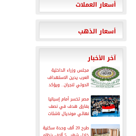
أسعار العملات
أسعار الذهب
آخر الأخبار
مجلس وزراء الداخلية
العرب يدين الاستهداف
الحوثي لنجران.. ويؤكد
دعمه الكامل للسعودية...
مصر تخسر أمام إسبانيا
بفارق هدف في نصف
نهائي مونديال ناشئات
اليد...
طرح 20 ألف وحدة سكنية
خلال شهر.. 5 آلاف بنظام