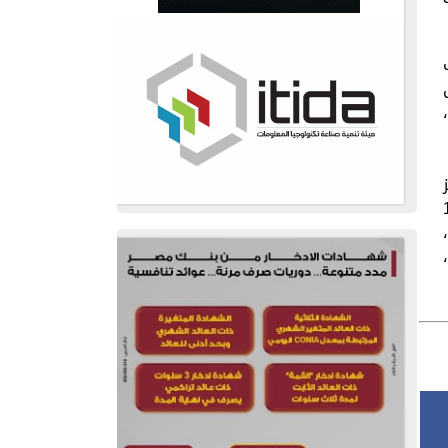
شبكة تضم حوالي 150
س،