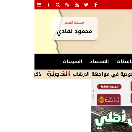
مستشار التحرير
محمود نفادي
افظات
الاقتصاد
المنوعات
واجهة الإرهاب
ذكرى تاريخية.. منتخب مصر يهزم النرويج 5-4 بتألق استث