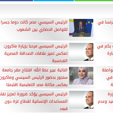
رنسا في
الرئيس السيسي: مصر كانت دوما جسرا
للتواصل الحضاري بين الشعوب
 بكم في
الرئيس السيسى مرحبا بزيارة ماكرون:
ارة
تعكس تميز علاقات الصداقة المصرية
الفرنسية
واصلة
النائبة عبير عطا الله: افتتاح مقر جامعة
 في
سنجور بحضور الرئيس السيسي وماكرون
ة
يعكس مكانة مصر التعليمية إقليميًا
ودوليًا
رة
الرئيس السيسى يؤكد ضرورة تعزيز نفاذ
يد وعدم
المساعدات الإنسانية لقطاع غزة دون
قيود