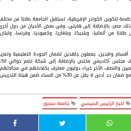
صة لتكوين الكوادر الإفريقية، تستقبل الجامعة طلابًا من مختلف
ي ذلك مصر، بالإضافة إلى هايتى، وفى بعض الأحيان من دول أخرى
لابًا من ألمانيا، وبلجيكا، وبلغاريا، وكمبوديا، وفرنسا، ولبنان،
اء أقسام وافدين، يعملون جاهدين لضمان الجودة التعليمية وتعزيز
الانفتاح الدولي للجامعة. ويُساندهم في ذلك مجلس أكاديمي مختص بالإضافة إلى 
عيين والنصف الآخر خبراء دوليون معترف بكفاءتهم في مجالاتهم،
كما يُولى اهتمام خاص للتوازن بين الجنسين، مع ضمان حد أدنى لا يقل عن 30% من النساء ضمن هيئة التدري
اخبار الرئيس السيسي
جامعة سنجور