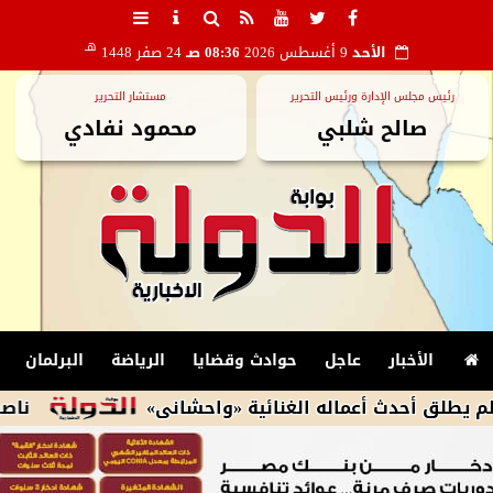
هـ
الأحد
9 أغسطس 2026
08:36 صـ
24 صفر 1448
رئيس مجلس الإدارة ورئيس التحرير
مستشار التحرير
صالح شلبي
محمود نفادي
الأخبار
عاجل
حوادث وقضايا
الرياضة
البرلمان
ث أعماله الغنائية «واحشانى»
ناصر ماهر يعانى من