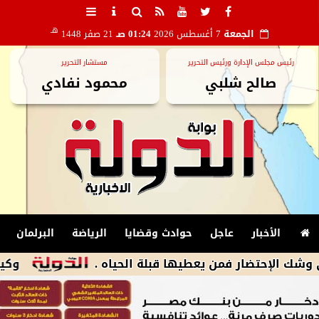
هـ
الجمعة
7 أغسطس 2026
01:24 صـ
21 صفر 1448
رئيس مجلس الإدارة ورئيس التحرير
مستشار التحرير
صالح شلبي
محمود نفادي
الأخبار
عاجل
حوادث وقضايا
الرياضة
البرلمان
ضار فمن يعطيها قبلة الحياه .
وكيل إسكان ال