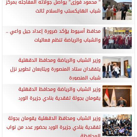
” محمود فوزى” يواصل جولاته المفاجئه بمركز
شباب الهايكستب والسلام ثالث
محافظ أسيوط يؤكد ضرورة إعداد جيل واعي ..
والشباب والرياضة تنظم فعاليات
وزير الشباب والرياضة ومحافظ الدقهلية
يتفقدان ستاد المنصورة ويتابعان تطوير نزل
شباب المنصورة
وزير الشباب والرياضة ومحافظ الدقهلية
يقومان بجولة تفقدية بنادي جزيرة الورد
وزير الشباب ومحافظ الدقهلية يقومان بجولة
تفقدية بنادي جزيرة الورد بحضور عدد من نواب
المحافظة