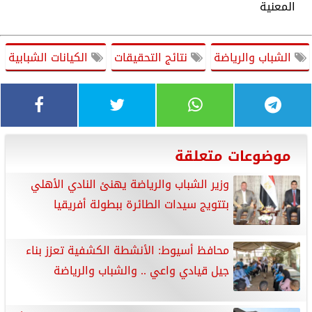
المعنية
الشباب والرياضة
نتائج التحقيقات
الكيانات الشبابية
موضوعات متعلقة
وزير الشباب والرياضة يهنئ النادي الأهلي
بتتويج سيدات الطائرة ببطولة أفريقيا
محافظ أسيوط: الأنشطة الكشفية تعزز بناء
جيل قيادي واعي .. والشباب والرياضة