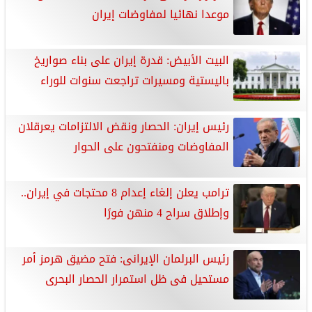
موعدا نهائيا لمفاوضات إيران
البيت الأبيض: قدرة إيران على بناء صواريخ
باليستية ومسيرات تراجعت سنوات للوراء
رئيس إيران: الحصار ونقض الالتزامات يعرقلان
المفاوضات ومنفتحون على الحوار
ترامب يعلن إلغاء إعدام 8 محتجات في إيران..
وإطلاق سراح 4 منهن فورًا
رئيس البرلمان الإيرانى: فتح مضيق هرمز أمر
مستحيل فى ظل استمرار الحصار البحرى