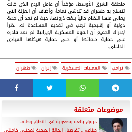
منطقة الشرق الأوسط، مؤكداً أن عامل الردع الذى كانت
تتسلح به طهران قد تلاشى تماماً، وأضاف أن العزلة التى
يعانى منها النظام حالياً بلغت ذروتها، حيث لم تعد أى جهة
دولية أو إقليمية ترغب في تقديم المساعدة له، نظراً
لإدراك الجميع أن القوة العسكرية الإيرانية لم تعد قادرة
على حماية حلفائها أو حتى حماية هيكلها القيادى
الداخلى.
ترامب
العمليات العسكرية
إيران
طهران
موضوعات متعلقة
حروق بالغة وصعوبة فى النطق وطرف
صناعى.. تفاصيل الحالة الصحية لمجتبى خامنئى