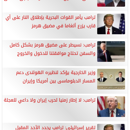
ترامب يأمر القوات البحرية بإطلاق النار على أي
قارب يزرع ألغاما في مضيق هرمز
ترامب: نسيطر على مضيق هرمز بشكل كامل
والسفن تحتاج موافقتنا للدخول والخروج
وزير الخارجية يؤكد لنظيره الهولندى دعم
المسار الدبلوماسى بين أمريكا وإيران
ترامب: لا إطار زمنيا لحرب إيران ولا داعي للعجلة
تقرير إسرائيلى: ترامب يحدد الأحد المقبل