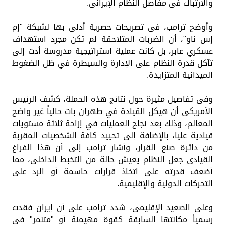
والارتباك فى مفاصل النظام الإيرانى.
وأوضح ترامب، فى تصريحات حصرية أدلى بها لشبكة "إم
إس ناو"، أن الضربات المتلاحقة لم تكن مجرد استهداف
عسكري عابر، بل كانت عملية استراتيجية مدروسة أدت إلى
تآكل قدرة النظام على الإدارة والسيطرة في ظل الضغوط
الميدانية المتزايدة.
وفى تفاصيل مثيرة حول نتائج هذه الحملة، كشف الرئيس
الأمريكى أن هيكل القيادة في طهران بات حالياً غير واضح
المعالم، وذلك بعد نجاح العمليات في إزاحة ثلاثة مستويات
قيادية عليا، بالإضافة إلى تحييد كافة الشخصيات المقربة
من دائرة صنع القرار، وأشار ترامب إلى أن هذا الفراغ
القيادى جعل النظام يعيش حالة من التخبط الداخلى، مما
أضعف قدرته على اتخاذ قرارات حاسمة أو الرد على
التحركات الدولية والإقليمية.
وعلى الصعيد الإقليمى، شدد ترامب على أن إيران فقدت
رسمياً مكانتها السابقة كقوة مهيمنة أو "متنمر" في