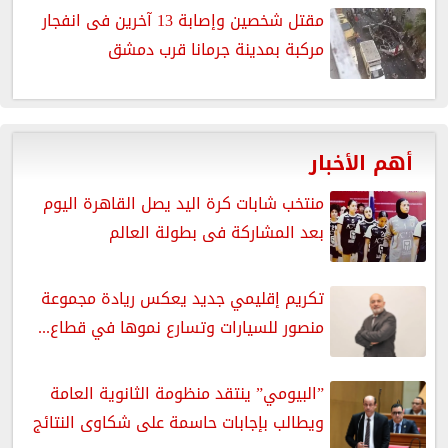
مقتل شخصين وإصابة 13 آخرين فى انفجار
مركبة بمدينة جرمانا قرب دمشق
أهم الأخبار
منتخب شابات كرة اليد يصل القاهرة اليوم
بعد المشاركة فى بطولة العالم
تكريم إقليمي جديد يعكس ريادة مجموعة
منصور للسيارات وتسارع نموها في قطاع...
”البيومي” ينتقد منظومة الثانوية العامة
ويطالب بإجابات حاسمة على شكاوى النتائج