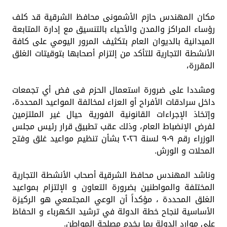
مكان المهندس حازم الأشمونى محافظ الشرقية قد كلف
رؤساء المراكز والمدن والأحياء بالتنسيق مع إدارة المتابعة
الميدانية بالديوان العام بتكثيف المرور اليومي على كافة
الأنشطة التجارية للتأكد من إلتزام أصحابها بتوقيتات الغلق
المقررة،
ومشددا على ضرورة استعمال الحزم فى فض أي تجمعات
داخل سرادقات الأفراح أو العزاء لمخالفة المواعيد المحددة،
وإتخاذ الإجراءات القانونية الفورية حيال غير الملتزمين
لفرض الإنضباط العام، وذلك عقب تطبيق قرار رئيس مجلس
الوزراء رقم ٩٠٩ لسنة ٢٠٢٦ بشأن تنظيم مواعيد غلق وفتح
المحلات و الورش.
وناشد المهندس محافظ الشرقية أصحاب الأنشطة التجارية
المختلفة والمواطنين بضرورة التعاون و الإلتزام بمواعيد
الغلق المحددة ، مؤكداً أن الوعي المجتمعي هو الركيزة
الأساسية لنجاح خطة الدولة في ترشيد الكهرباء و الحفاظ
علي موارد الدولة بما يخدم مصلحة المواطن.