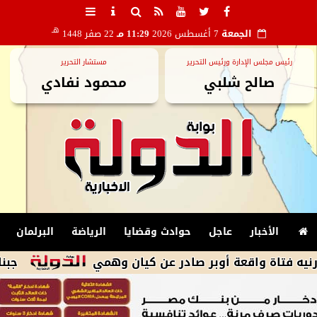
هـ
الجمعة
7 أغسطس 2026
11:29 مـ
22 صفر 1448
رئيس مجلس الإدارة ورئيس التحرير
مستشار التحرير
صالح شلبي
محمود نفادي
الأخبار
عاجل
حوادث وقضايا
الرياضة
البرلمان
 واقعة أوبر صادر عن كيان وهمي
جبناها من الك