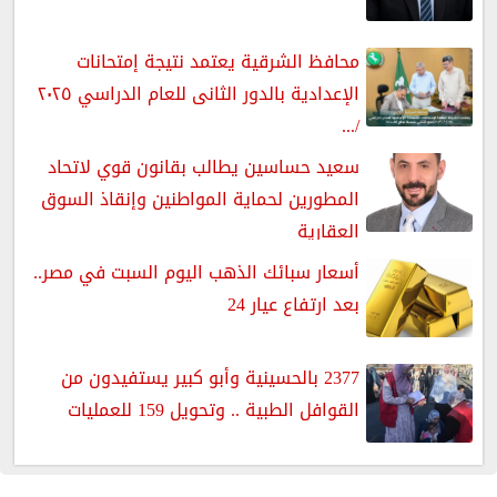
محافظ الشرقية يعتمد نتيجة إمتحانات
الإعدادية بالدور الثانى للعام الدراسي ٢٠٢٥
/...
سعيد حساسين يطالب بقانون قوي لاتحاد
المطورين لحماية المواطنين وإنقاذ السوق
العقارية
أسعار سبائك الذهب اليوم السبت في مصر..
بعد ارتفاع عيار 24
2377 بالحسينية وأبو كبير يستفيدون من
القوافل الطبية .. وتحويل 159 للعمليات