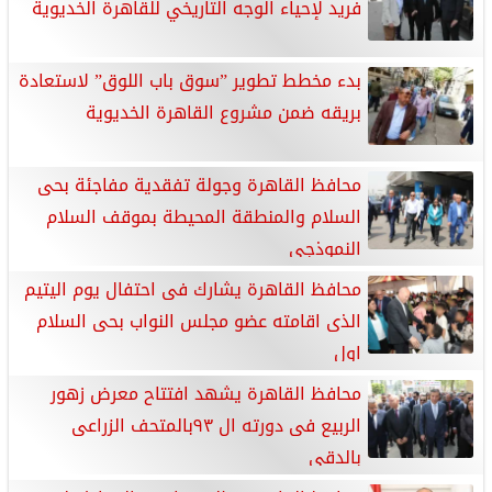
فريد لإحياء الوجه التاريخي للقاهرة الخديوية
بدء مخطط تطوير ”سوق باب اللوق” لاستعادة
بريقه ضمن مشروع القاهرة الخديوية
محافظ القاهرة وجولة تفقدية مفاجئة بحى
السلام والمنطقة المحيطة بموقف السلام
النموذجي
محافظ القاهرة يشارك فى احتفال يوم اليتيم
الذى اقامته عضو مجلس النواب بحى السلام
اول
محافظ القاهرة يشهد افتتاح معرض زهور
الربيع فى دورته ال ٩٣بالمتحف الزراعى
بالدقى