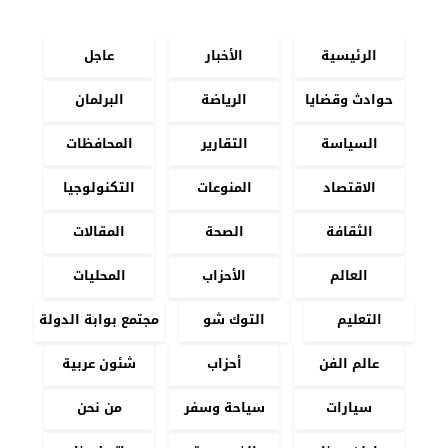
الرئيسية
الأخبار
عاجل
حوادث وقضايا
الرياضة
البرلمان
السياسة
التقارير
المحافظات
الاقتصاد
المنوعات
التكنولوجيا
الثقافة
الصحة
المقالات
العالم
الأحزاب
المحليات
التعليم
التوك شو
مجتمع بوابة الدولة
عالم الفن
أحزاب
شئون عربية
سيارات
سياحة وسفر
من نحن