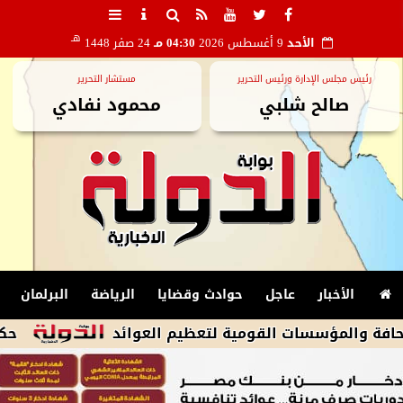
هـ
الأحد
9 أغسطس 2026
04:30 مـ
24 صفر 1448
رئيس مجلس الإدارة ورئيس التحرير
مستشار التحرير
صالح شلبي
محمود نفادي
الأخبار
عاجل
حوادث وقضايا
الرياضة
البرلمان
ؤسسات القومية لتعظيم العوائد
حكم صلاة المر