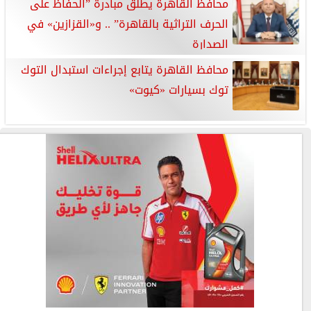
محافظ القاهرة يطلق مبادرة ”الحفاظ على
الحرف التراثية بالقاهرة” .. و«القزازين» في
الصدارة
محافظ القاهرة يتابع إجراءات استبدال التوك
توك بسيارات «كيوت»