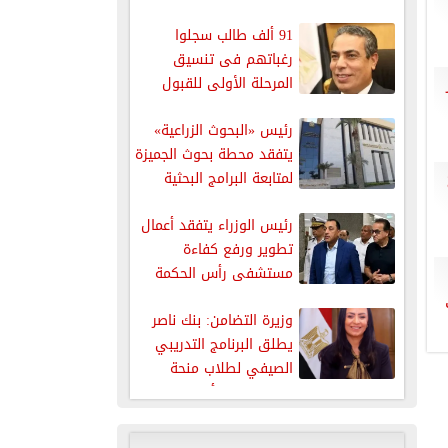
91 ألف طالب سجلوا
رغباتهم فى تنسيق
المرحلة الأولى للقبول
بالجامعات
رئيس «البحوث الزراعية»
يتفقد محطة بحوث الجميزة
لمتابعة البرامج البحثية
والإنتاجية المختلفة
رئيس الوزراء يتفقد أعمال
تطوير ورفع كفاءة
مستشفى رأس الحكمة
المركزى
وزيرة التضامن: بنك ناصر
يطلق البرنامج التدريبي
الصيفي لطلاب منحة
”مصيلحي” لتأهيلهم...