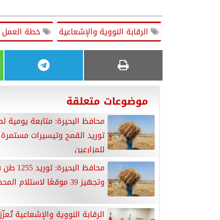
الرقابة النووية والإشعاعية
خطة العمل ا
موضوعات متعلقة
محافظ البحيرة: متابعة يومية ل
توريد القمح وتيسيرات مستمرة
للمزارعين
محافظ البحيرة: تور
وتجهيز 39 موقعًا لاستلام المحصول
الرقابة النووية والإشعاعية تُعزّ