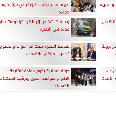
والعربية
طبية مجانية بقرية الزعفراني مركز كوم
حماده
وسط تسهيلات للمزارعين توريد 910 طن
إصابة 7 أشخاص إثر انهيار ”بلكونة” عقار
قديم في البحيرة
ح بزوية
محافظ البحيرة تبحث مع النواب والشيوخ
تطوير المرافق والخدمات
ول على
جولة مسائية بكوم حمادة لمتابعة
لأبحاث
الالتزام بمواعيد الغلق وترشيد استهلاك
الكهرباء