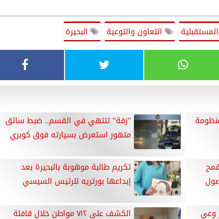
لمستقبلية
التعاون والتوعية
البحيرة
منظومة
”زفة” تنتهي في القسم.. ضبط سائق
متهور استعرض بسيارته فوق كوبري
يد 1255 طن قمح
تكريم طالبة موهوبة بالبحيرة بعد
إبداعها بورتريه للرئيس السيسي
ز وعي
الكشف على ٧١٢ مواطن خلال قافلة