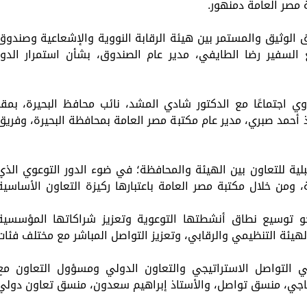
ة مصر العامة دمنهور.
 الوثيق والمستمر بين هيئة الرقابة النووية والإشعاعية وصندوق
السفير رضا الطايفي، مدير عام الصندوق، بشأن استمرار الدور
اوي اجتماعًا مع الدكتور شادي المشد، نائب محافظ البحيرة، بمقر
 أحمد صبري، مدير عام مكتبة مصر العامة بمحافظة البحيرة، وفريق
ية للتعاون بين الهيئة والمحافظة؛ في ضوء الدور التوعوي الذي
، ومن خلال مكتبة مصر العامة باعتبارها ركيزة التعاون الأساسية
حو توسيع نطاق أنشطتها التوعوية وتعزيز شراكاتها المؤسسية
هيئة التنظيمي والرقابي، وتعزيز التواصل المباشر مع مختلف فئات
ي التواصل الاستراتيجي والتعاون الدولي ومسؤول التعاون مع
ناجي، منسق تواصل، والأستاذ إبراهيم سعدون، منسق تعاون دولي