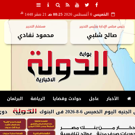
هـ
الخميس
6 أغسطس 2026
08:25 صـ
21 صفر 1448
رئيس مجلس الإدارة ورئيس التحرير
مستشار التحرير
صالح شلبي
محمود نفادي
الأخبار
عاجل
حوادث وقضايا
الرياضة
البرلمان
6-8-2026 فى البنوك
دوي صافرات 