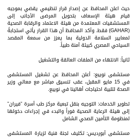
حيث اعلن المحافظ عن إصدار قرار تنظيمي يقضي بموجبه
قيام هيئة الإسعاف بتحويل المرضى الأجانب إلى
المستشفيات المعتمدة من هيئة الاعتماد والرقابة الصحية
(GAHAR) فقط. وأكد المحافظ أن هذا القرار يأتي استجابةً
لمعايير السلامة الدولية بما يعزز من سمعة المقصد
السياحي المصري كبيئة آمنة طبياً.
ثانياً: الانتهاء من الملفات العالقة والتشغيل
مستشفى نويبع: أعلن المحافظ عن تشغيل المستشفى
في 15 مايو المقبل، عقب تنسيق مباشر مع معالي وزير
الصحة لتلبية احتياجات أهالينا في نويبع.
تطوير الخدمات: التوجيه بنقل تبعية مركز طب أسرة "فيران"
إلى هيئة الرعاية الصحية فوراً والبدء في إجراءات دخولها
لمنظومة التأمين الصحي الشامل
مستشفى أبورديس: تكليف لجنة فنية لزيارة المستشفى