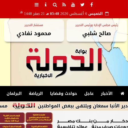
هـ
الخميس
6 أغسطس 2026
05:48 مـ
21 صفر 1448
رئيس مجلس الإدارة ورئيس التحرير
مستشار التحرير
صالح شلبي
محمود نفادي
الأخبار
عاجل
حوادث وقضايا
الرياضة
البرلمان
ا سمعان ويلتقى ببعض المواطنين
مستشفى مصر للطي