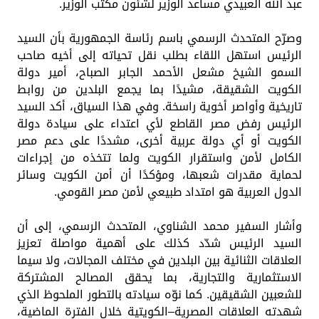
عبد الله العبيدي مساعد الوزير لشئون مكتب الوزير.
وصرّح المتحدث الرسمي باسم رئاسة الجمهورية بأن السيد
الرئيس استهل اللقاء بطلب نقل تحياته إلى أخيه صاحب
السمو الشيخ مشعل الأحمد الجابر الصباح، أمير دولة
الكويت الشقيقة، مشيدًا بما يجمع البلدين من روابط
تاريخية وأواصر أخوية راسخة. وفي هذا السياق، أكد السيد
الرئيس رفض مصر القاطع لأي اعتداء على سيادة دولة
الكويت أو أي دولة عربية أخرى، مشددًا على دعم مصر
الكامل لأمن واستقرار الكويت ولما تتخذه من إجراءات
لحماية مقدرات شعبها، ومؤكدًا أن أمن الكويت وسائر
الدول العربية هو امتداد طبيعي لأمن مصر القومي.
وأشار السفير محمد الشناوي، المتحدث الرسمي، إلى أن
السيد الرئيس شدّد كذلك على أهمية مواصلة تعزيز
العلاقات الثنائية بين البلدين في مختلف المجالات، ولا سيما
الاستثمارية والتجارية، بما يحقق المصالح المشتركة
للشعبين الشقيقين. كما نوّه سيادته بالتطور الملحوظ الذي
شهدته العلاقات المصرية–الكويتية خلال الفترة الماضية،