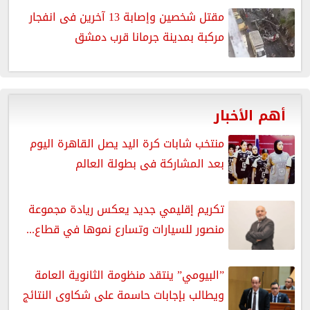
مقتل شخصين وإصابة 13 آخرين فى انفجار
مركبة بمدينة جرمانا قرب دمشق
أهم الأخبار
منتخب شابات كرة اليد يصل القاهرة اليوم
بعد المشاركة فى بطولة العالم
تكريم إقليمي جديد يعكس ريادة مجموعة
منصور للسيارات وتسارع نموها في قطاع...
”البيومي” ينتقد منظومة الثانوية العامة
ويطالب بإجابات حاسمة على شكاوى النتائج