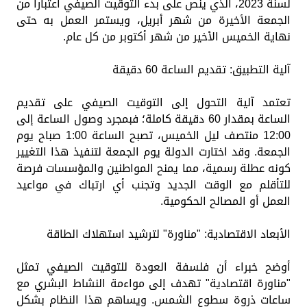
لسنة 2023، الذي ينص على بدء التوقيت الصيفي اعتباراً من
الجمعة الأخيرة من شهر أبريل، ويستمر العمل به حتى
نهاية الخميس الأخير من شهر أكتوبر من كل عام.
آلية التطبيق: تقديم الساعة 60 دقيقة
تعتمد آلية التحول إلى التوقيت الصيفي على تقديم
الساعة بمقدار 60 دقيقة كاملة؛ فبمجرد وصول الساعة إلى
12:00 منتصف ليل الخميس، تصبح الساعة 1:00 صباح يوم
الجمعة. وقد اختارت الدولة يوم الجمعة لتنفيذ هذا التغيير
كونه عطلة رسمية، مما يمنح المواطنين والمؤسسات فرصة
للتأقلم مع الوقت الجديد وتجنب أي ارتباك في مواعيد
العمل أو المصالح الحكومية.
الأبعاد الاقتصادية: "مناورة" لترشيد استهلاك الطاقة
أوضح خبراء أن فلسفة العودة للتوقيت الصيفي تمثل
"مناورة اقتصادية" تهدف إلى مواءمة النشاط البشري مع
ساعات ذروة سطوع الشمس. ويساهم هذا النظام بشكل