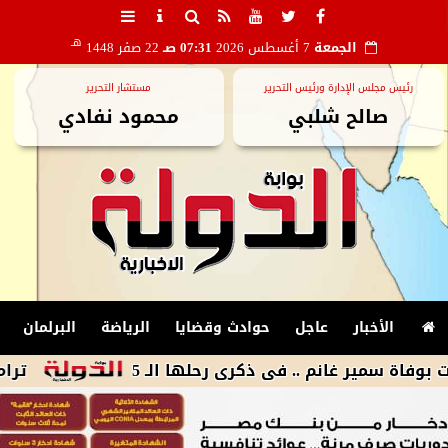
هـ
الجمعة
7 أغسطس 2026
07:31 صـ
22 صفر 1448
رئيس مجلس الإدارة ورئيس التحرير
مستشار التحرير
صالح شلبي
محمود نفادي
الأخبار
عاجل
حوادث وقضايا
الرياضة
البرلمان
 غانم .. فى ذكرى رحلها الـ 5
ترامب يوقع أم