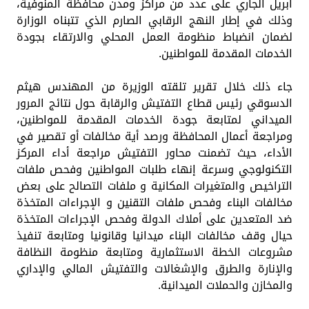
أبريل الجاري على عدد من مراكز ومدن محافظة المنوفية،
وذلك في إطار النهج الرقابي الصارم الذي تتبناه الوزارة
لضمان انضباط منظومة العمل المحلي والارتقاء بجودة
الخدمات المقدمة للمواطنين.
جاء ذلك خلال تقرير تلقته الوزيرة من المهندس هيثم
الدسوقي رئيس قطاع التفتيش والرقابة حول نتائج المرور
الميداني لمتابعة جودة الخدمات المقدمة للمواطنين،
ومراجعة أعمال المحافظة ورصد أية مخالفات أو تقصير في
الأداء، حيث تضمنت محاور التفتيش مراجعة أداء المركز
التكنولوجي وسرعة إنهاء طلبات المواطنين وفحص ملفات
التراخيص والمتغيرات المكانية و ملفات التصالح على بعض
مخالفات البناء وفحص ملفات التقنين و الإجراءات المتخذة
ضد المتعدين على أملاك الدولة وفحص الإجراءات المتخذة
حيال وقف مخالفات البناء ميدانيا وقانونيا ومتابعة تنفيذ
مشروعات الخطة الاستثمارية ومتابعة منظومة النظافة
والإنارة والطرق والإشغالات والتفتيش المالي والإداري
والمخازن والحملات الميدانية.