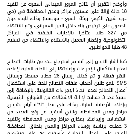
وأوضح التقرير أن نتائج المرور الميدانى أسفرت عن تنفيذ
18 حالة إزالة على مستوى مراكز ومدن المحافظة في (حي
غرب شبين الكوم- بركة السبع - قويسنا) وذلك للبناء دون
الحصول على ترخيص بناء داخل الحيز العمراني، وتم الانتهاء
من 327 طلبا متأخرا بالإدارات الخلفية في المراكز
التكنولوجية وإخطار العميل بالاستلام والانتهاء من تسليم
48 طلبا للمواطنين.
كما أشار التقرير إلى أنه تم استرجاع عدد من طلبات التصالح
لعدم استكمال الإجراءات وإعادتها إلى اللجنة الفنية لإعادة
النظر فيها، و تم كذلك إرسال 28 خطابا مسجلا ورسائل
SMS للمواطنين أصحاب ملفات التصالح للحث على استكمال
أعمال التصالح لعدم اتخاذ الإجراءات القانونية، بالإضافة إلى
️تنفيذ عدد 3 حمالات لإزالة الاشغالات من الشوارع الرئيسية
وإخلاء الأرصفة للمارة، وذلك على مدار ثلاثة أيام بشوارع
مراكز ومدن المحافظة، والتي أسفرت عن رفع العديد من
الاشغالات وإيداعها بمخازن مراكز ومدن المحافظة وتنفيذ
3 حملات برئاسة رؤساء المراكز والمدن بنطاق المحافظة
للمرور على المحال التجارية وأسفرت عن قلق وتشميع