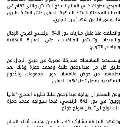
الفردي ببطولة كأس العالم لسلاح الشيش والتي تقام في
الصالة المغطاة باستاد القاهرة الدولي خلال الفترة ما بين
16 وحتى 19 من شهر أبريل الجاري.
وانطلقت منذ قليل مباريات دور الـ64 الرئيسي لفردي الرجال
والسيدات وتستمر المنافسات حتى المباراة النهائية
ومراسم التتويج.
وستشهد المنافسات مشاركة مصرية في فردي الرجال عن
طريق كل من عبدالرحمن طلبة ومحمد حمزة وذلك بعد
تجنيبهما من خوض منافسات دور المجموعات والأدوار
التمهيدية بفضل تصنيفهما الدولي.
ومن المنتظر أن يواجه عبدالرحمن طلبة نظيره المجري “ماتيا
روبين” في دور الـ64 الرئيسي، فيما سيواجه محمد حمزة
“يات لونج لي” بطل هونج كونج .
وتشهد البطولة مشاركة 44 دولة من مختلف أنحاء العالم