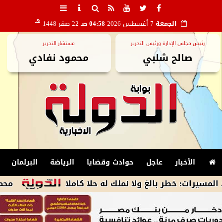
هـ
الجمعة
7 أغسطس 2026
04:58 صـ
22 صفر 1448
رئيس مجلس الإدارة ورئيس التحرير
مستشار التحرير
صالح شلبي
محمود نفادي
الأخبار
عاجل
حوادث وقضايا
الرياضة
البرلمان
طر بالغ ولا نملك له حلا كاملا
محمد الشيخ يمنح لاعبي واد