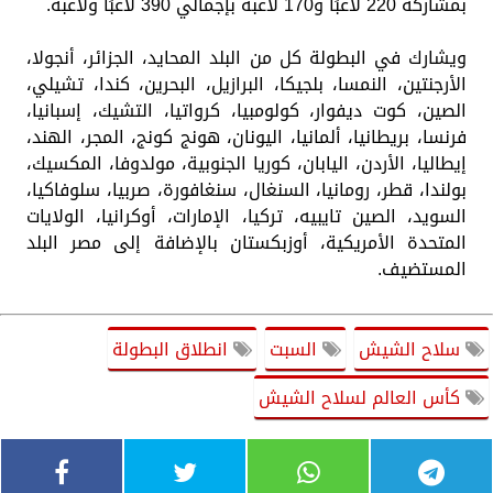
بمشاركة 220 لاعبًا و170 لاعبة بإجمالي 390 لاعبًا ولاعبة.
ويشارك في البطولة كل من البلد المحايد، الجزائر، أنجولا،
الأرجنتين، النمسا، بلجيكا، البرازيل، البحرين، كندا، تشيلي،
الصين، كوت ديفوار، كولومبيا، كرواتيا، التشيك، إسبانيا،
فرنسا، بريطانيا، ألمانيا، اليونان، هونج كونج، المجر، الهند،
إيطاليا، الأردن، اليابان، كوريا الجنوبية، مولدوفا، المكسيك،
بولندا، قطر، رومانيا، السنغال، سنغافورة، صربيا، سلوفاكيا،
السويد، الصين تايبيه، تركيا، الإمارات، أوكرانيا، الولايات
المتحدة الأمريكية، أوزبكستان بالإضافة إلى مصر البلد
المستضيف.
سلاح الشيش
السبت
انطلاق البطولة
كأس العالم لسلاح الشيش