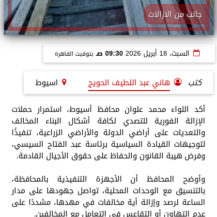
جانب من الازالات
السبت، 18 أبريل 2026
09:30 صـ
بتوقيت القاهرة
كتب
هاني عبد اللطيف الحويج
اسيوط
أكد اللواء محمد علوان محافظ أسيوط، استمرار حملات
الإزالة الفورية للتصدي لكافة أشكال البناء المخالف
والتعديات على أراضي الدولة والأراضي الزراعية، تنفيذًا
لتوجيهات القيادة السياسية برئاسة عبد الفتاح السيسي،
وفرض هيبة القانون والحفاظ على حقوق الأجيال القادمة.
وأوضح المحافظ أن الأجهزة التنفيذية بالمحافظة،
بالتنسيق مع الوحدات المحلية، تواصل جهودها على مدار
الساعة لرصد وإزالة أية مخالفات في مهدها، مشددًا على
عدم التهاون أو التقاعس في التعامل مع المخالفين.