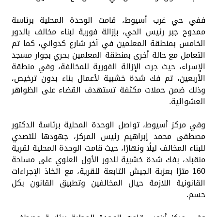
ففي حي غرب أسيوط، قامت الوحدة المحلية برئاسة
ممدوح جبر رئيس الحي، بإزالة فورية لبناء مخالف بالدور
الخامس بمنطقة المعلمين في آخر شارع كدواني، كما تم
التعامل مع حالة أخرى بمنطقة المعلمين بحري بجوار مسجد
الإسراء، حيث جرت الإزالة الفورية للمخالفة، وفي منطقة
الأربعين، تم فك شدة خشبية لأعمال بناء بدون ترخيص،
وذلك ضمن حملات مكثفة تستهدف القضاء على الظواهر
العشوائية.
وفي مركز أسيوط، تواصل الوحدة المحلية برئاسة الدكتور
مصطفى محمد إبراهيم رئيس المركز، جهودها للتصدي
للبناء المخالف ليلًا ونهارًا، حيث قامت الوحدة المحلية لقرية
منقباد، بفك شدة خشبية للدور الأول العلوي على مساحة
160 مترًا بعزبة الجيش التابعة للقرية، مع اتخاذ الإجراءات
القانونية اللازمة حيال المخالفين وتطبيق القانون بكل
حسم.