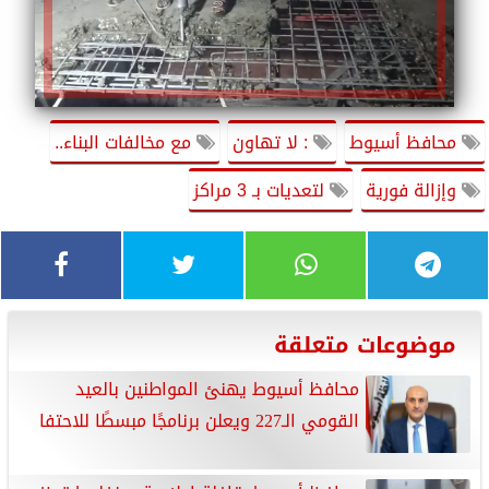
محافظ أسيوط
: لا تهاون
مع مخالفات البناء..
وإزالة فورية
لتعديات بـ 3 مراكز
موضوعات متعلقة
محافظ أسيوط يهنئ المواطنين بالعيد
القومي الـ227 ويعلن برنامجًا مبسطًا للاحتفا