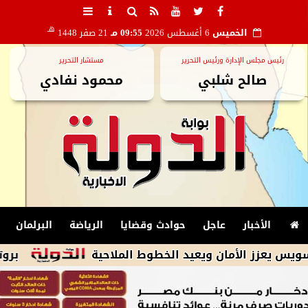
هـ
الخميس
6 أغسطس 2026
09:55 مـ
21 صفر 1448
رئيس مجلس الإدارة ورئيس التحرير
مستشار التحرير
صالح شلبي
محمود نفادي
الأخبار
عاجل
حوادث وقضايا
الرياضة
البرلمان
مان ويعيد الخطوط الملاحية
بروتوكول بين الملك