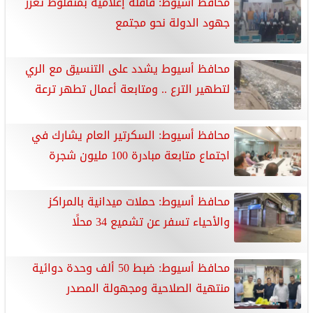
محافظ أسيوط: قافلة إعلامية بمنفلوط تعزز
جهود الدولة نحو مجتمع
محافظ أسيوط يشدد على التنسيق مع الري
لتطهير الترع .. ومتابعة أعمال تطهر ترعة
محافظ أسيوط: السكرتير العام يشارك في
اجتماع متابعة مبادرة 100 مليون شجرة
محافظ أسيوط: حملات ميدانية بالمراكز
والأحياء تسفر عن تشميع 34 محلًا
محافظ أسيوط: ضبط 50 ألف وحدة دوائية
منتهية الصلاحية ومجهولة المصدر