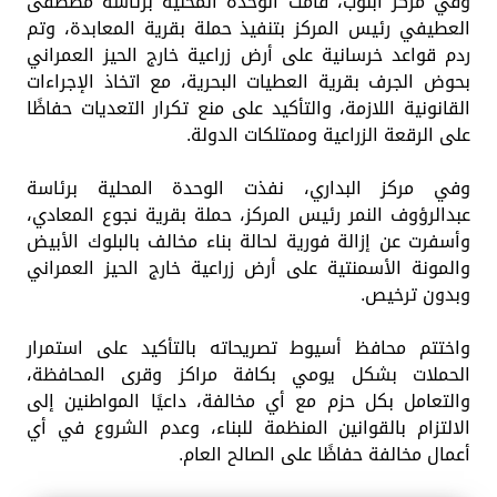
وفي مركز أبنوب، قامت الوحدة المحلية برئاسة مصطفى
العطيفي رئيس المركز بتنفيذ حملة بقرية المعابدة، وتم
ردم قواعد خرسانية على أرض زراعية خارج الحيز العمراني
بحوض الجرف بقرية العطيات البحرية، مع اتخاذ الإجراءات
القانونية اللازمة، والتأكيد على منع تكرار التعديات حفاظًا
على الرقعة الزراعية وممتلكات الدولة.
وفي مركز البداري، نفذت الوحدة المحلية برئاسة
عبدالرؤوف النمر رئيس المركز، حملة بقرية نجوع المعادي،
وأسفرت عن إزالة فورية لحالة بناء مخالف بالبلوك الأبيض
والمونة الأسمنتية على أرض زراعية خارج الحيز العمراني
وبدون ترخيص.
واختتم محافظ أسيوط تصريحاته بالتأكيد على استمرار
الحملات بشكل يومي بكافة مراكز وقرى المحافظة،
والتعامل بكل حزم مع أي مخالفة، داعيًا المواطنين إلى
الالتزام بالقوانين المنظمة للبناء، وعدم الشروع في أي
أعمال مخالفة حفاظًا على الصالح العام.