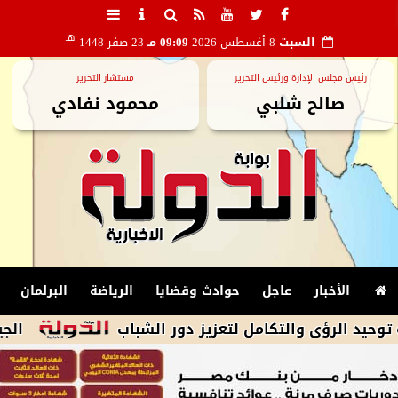
هـ
السبت
8 أغسطس 2026
09:09 مـ
23 صفر 1448
رئيس مجلس الإدارة ورئيس التحرير
مستشار التحرير
صالح شلبي
محمود نفادي
الأخبار
عاجل
حوادث وقضايا
الرياضة
البرلمان
والتكامل لتعزيز دور الشباب
الجيش الإيرانى: 