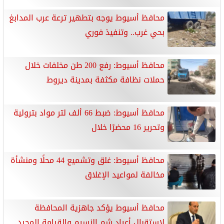
محافظ أسيوط يوجه بتطهير ترعة عرب المدابغ
بحي غرب.. وتنفيذ فوري
محافظ أسيوط: رفع 200 طن مخلفات خلال
حملات نظافة مكثفة بمدينة ديروط
محافظ أسيوط: ضبط 66 ألف لتر مواد بترولية
وتحرير 16 محضرًا خلال
محافظ أسيوط: غلق وتشميع 44 محلًا ومنشأة
مخالفة لمواعيد الإغلاق
محافظ أسيوط يؤكد جاهزية المحافظة
لاستقبال أعياد شم النسيم والقيامة المجيد