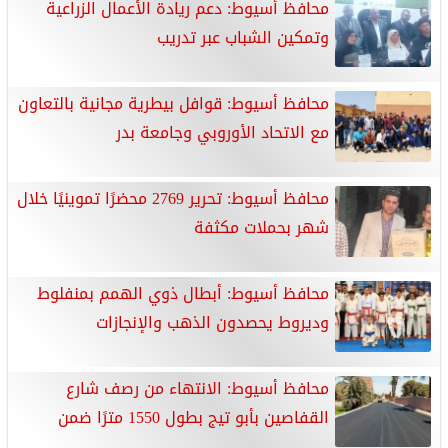
محافظ أسيوط: دعم ريادة الأعمال الزراعية
وتمكين الشباب عبر تدريب
محافظ أسيوط: قوافل بيطرية مجانية بالتعاون
مع الاتحاد الأوروبي وجامعة بدر
محافظ أسيوط: تحرير 2769 محضرًا تموينيًا خلال
شهر بحملات مكثفة
محافظ أسيوط: أبطال ذوي الهمم بمنفلوط
وديروط يحصدون الذهب والإنجازات
محافظ أسيوط: الانتهاء من رصف شارع
القفاصين بأبو تيج بطول 1550 مترًا ضمن