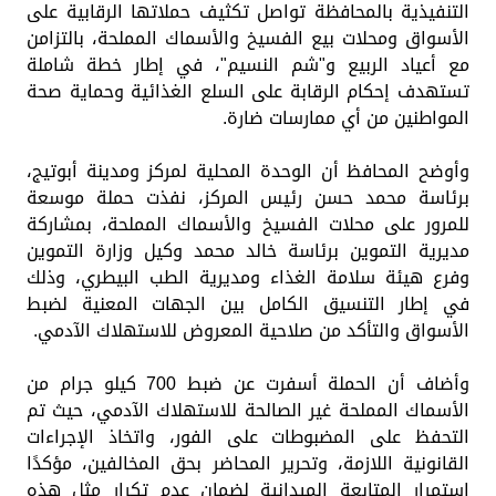
التنفيذية بالمحافظة تواصل تكثيف حملاتها الرقابية على
الأسواق ومحلات بيع الفسيخ والأسماك المملحة، بالتزامن
مع أعياد الربيع و"شم النسيم"، في إطار خطة شاملة
تستهدف إحكام الرقابة على السلع الغذائية وحماية صحة
المواطنين من أي ممارسات ضارة.
وأوضح المحافظ أن الوحدة المحلية لمركز ومدينة أبوتيج،
برئاسة محمد حسن رئيس المركز، نفذت حملة موسعة
للمرور على محلات الفسيخ والأسماك المملحة، بمشاركة
مديرية التموين برئاسة خالد محمد وكيل وزارة التموين
وفرع هيئة سلامة الغذاء ومديرية الطب البيطري، وذلك
في إطار التنسيق الكامل بين الجهات المعنية لضبط
الأسواق والتأكد من صلاحية المعروض للاستهلاك الآدمي.
وأضاف أن الحملة أسفرت عن ضبط 700 كيلو جرام من
الأسماك المملحة غير الصالحة للاستهلاك الآدمي، حيث تم
التحفظ على المضبوطات على الفور، واتخاذ الإجراءات
القانونية اللازمة، وتحرير المحاضر بحق المخالفين، مؤكدًا
استمرار المتابعة الميدانية لضمان عدم تكرار مثل هذه