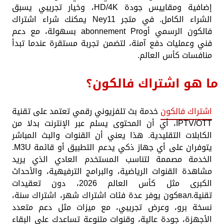
إضافية ومقاييس جودة HD/4K، وخيار تجريبي يسبق
الشراء الكامل. في متجر Ney11 يمكنك شراء اشتراك
فالكون الرسمي أوabonnement Pro بسهولة، مع دعم
فني وعمليات دفع آمنة، لتضمن تجربة مستقرة عندما تبدأ
منافسات كأس العالم.
ما هو اشتراك فالكون؟
اشتراك فالكون
خدمة بث تلفزيوني رقمي تعتمد على تقنية
IPTV/OTT، أي أن المحتوى يسلم عبر الإنترنت بدلا من
الكابلات التقليدية. هذا يعني أن القنوات والبث المباشر
يتوفران على أي جهاز ذكي يدعم التطبيق أو قائمة M3U.
الخدمة مصممة لتناسب المستخدم العادي الذي يريد
مشاهدة القنوات الرياضية، والبرامج الترفيهية، والأحداث
الكبرى مثل كأس العالم 2026، دون تعقيدات
تقنية.валكون يوفر عدة فئات اشتراك شهر، اشتراك سنة،
نسخة برو، وعرض تجريبي، مع ميزات مثل دعم متعدد
الأجهزة، جودة عالية، وقنوات متنوعة تساعدك على البقاء