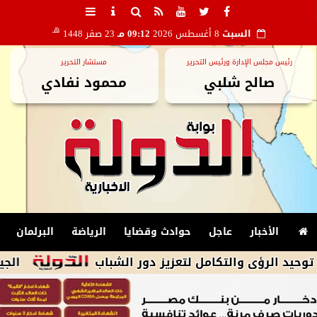
هـ
السبت
8 أغسطس 2026
09:12 مـ
23 صفر 1448
رئيس مجلس الإدارة ورئيس التحرير
مستشار التحرير
صالح شلبي
محمود نفادي
الأخبار
عاجل
حوادث وقضايا
الرياضة
البرلمان
 والتكامل لتعزيز دور الشباب
الجيش الإيرانى: 