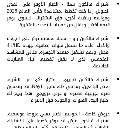
اشتراك فالكون سنة - الخيار الأوفر على المدى
الطويل. إذا كنت تخطط لمشاهدة كأس العالم 2026
ومواسم رياضية أخرى، فإن الاشتراك السنوي يوفر
قيمة أفضل ويقلل من عمليات التجديد المتكررة.
اشتراك فالكون برو - نسخة محسنة تركز على الجودة
والأداء. عادة ما تشمل قنوات إضافية، جودة 4K/HD
أفضل، ودعم تشغيل متعدد الأجهزة. مثالي للمشاهد
المتحمس الذي لا يقبل تقطيعا أثناء المباريات
الحاسمة.
اشتراك فالكون تجريبي - اختيار ذكي قبل الشراء.
بعض البائعين، بما في ذلك متجر Ney11، قد يقدمون
فترة تجريبية قصيرة أو عرض ترويجي. هذا يتيح لك
اختبار البث، القنوات، والجودة قبل الالتزام.
عروض خاصة - الموسم الكبير يعني عروضا موسمية.
اشتراك فالكون عرض قد يوفر خصما على الاشتراك
الشهري أو السنوي، خاصة قبل كأس العالم 2026.