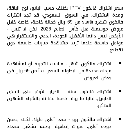
سعر اشتراك فالكون IPTV يختلف حسب البائع، نوع الباقة،
ومدة الاشتراك. في السوق السعودي، قد تجد اشتراك
فالكون شهرstarting من 69 ريال كحالة خاصة، خاصة خلال
عروض موسمية قبل كأس العالم 2026. لكن لا تنس -
الأرخص ليس دائما الأفضل. الجودة، الدعم، والاستقرار هي
عوامل حاسمة عندما تريد مشاهدة مباريات حاسمة دون
تقطيع.
اشتراك فالكون شهر - مناسب للتجربة أو لمشاهدة
مرحلة محددة من البطولة. السعر يبدأ من 69 ريال في
بعض العروض.
اشتراك فالكون سنة - الخيار الأوفر على المدى
الطويل. غالبا ما يوفر خصما مقارنة بالشراء الشهري
المتكرر.
اشتراك فالكون برو - سعر أعلى قليلا، لكنه يضمن
جودة أعلى، قنوات إضافية، ودعم تشغيل متعدد