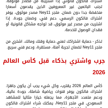
اشتراك فالكون قانوني إذا اشتريته من مصادر موثوقة.
تجنب البائعين غير المعروفين الذين يقدمون أسعارا
منخفضة جدا دون ضمان. متجر Ney11 مصدر موثوق، يوفر
اشتراك فالكون الرسمي، دعم فني، وضمان جودة. إذا
اشتريت من مصدر غير موثوق، قد تواجه مشاكل قانونية أو
فقدان الوصول للخدمة.
تذكر - حماية اشتراكك تعني حماية وقتك ومالك. اشتري من
متجر Ney11 لضمان تجربة آمنة، مستقرة، ودعم فني سريع.
جرب واشتري بذكاء قبل كأس العالم
2026
كأس العالم 2026 يقترب، وكل شيء يجب أن يكون جاهزا.
اشتراك فالكون يوفر قنوات رياضية شاملة، جودة عالية،
ودعم متعدد الأجهزة، مما يجعله خيارا مثاليا للمشاهد
السعودي. في متجر Ney11، يمكنك شراء اشتراك فالكون