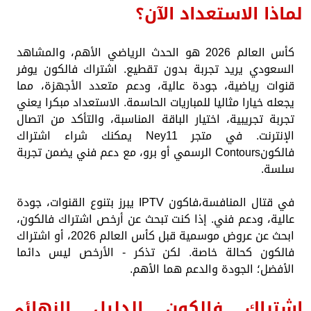
لماذا الاستعداد الآن؟
كأس العالم 2026 هو الحدث الرياضي الأهم، والمشاهد
السعودي يريد تجربة بدون تقطيع. اشتراك فالكون يوفر
قنوات رياضية، جودة عالية، ودعم متعدد الأجهزة، مما
يجعله خيارا مثاليا للمباريات الحاسمة. الاستعداد مبكرا يعني
تجربة تجريبية، اختيار الباقة المناسبة، والتأكد من اتصال
الإنترنت. في متجر Ney11 يمكنك شراء اشتراك
فالكونContours الرسمي أو برو، مع دعم فني يضمن تجربة
سلسة.
في قتال المنافسة،فاكون IPTV يبرز بتنوع القنوات، جودة
عالية، ودعم فني. إذا كنت تبحث عن أرخص اشتراك فالكون،
ابحث عن عروض موسمية قبل كأس العالم 2026، أو اشتراك
فالكون كحالة خاصة. لكن تذكر - الأرخص ليس دائما
الأفضل؛ الجودة والدعم هما الأهم.
اشتراك فالكون الدليل النهائي