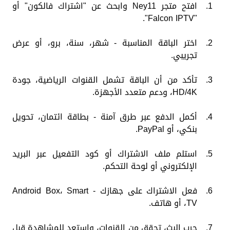
افتح متجر Ney11 وابحث عن "اشتراك فالكون" أو
"Falcon IPTV".
اختر الباقة المناسبة - شهر، سنة، برو، أو عرض
تجريبي.
تأكد من أن الباقة تشمل القنوات الرياضية، جودة
HD/4K، ودعم متعدد الأجهزة.
أكمل الدفع عبر طرق آمنة - بطاقة ائتمان، تحويل
بنكي، أو PayPal.
استلم ملف الاشتراك أو كود التفعيل عبر البريد
الإلكتروني أو لوحة التحكم.
فعل الاشتراك على جهازك - Android Box، Smart
TV، أو هاتف.
جرب البث، تحقق من القنوات، واستعد للمشاهدة قبل