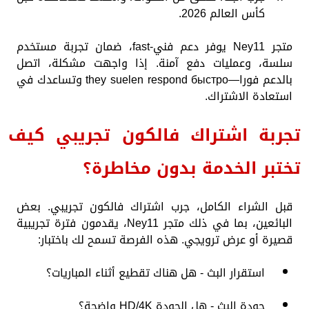
كأس العالم 2026.
متجر Ney11 يوفر دعم فني-fast، ضمان تجربة مستخدم
سلسة، وعمليات دفع آمنة. إذا واجهت مشكلة، اتصل
بالدعم فورا—they suelen respond быстро وتساعدك في
استعادة الاشتراك.
تجربة اشتراك فالكون تجريبي كيف
تختبر الخدمة بدون مخاطرة؟
قبل الشراء الكامل، جرب اشتراك فالكون تجريبي. بعض
البائعين، بما في ذلك متجر Ney11، يقدمون فترة تجريبية
قصيرة أو عرض ترويجي. هذه الفرصة تسمح لك باختبار:
استقرار البث - هل هناك تقطيع أثناء المباريات؟
جودة البث - هل الجودة HD/4K واضحة؟