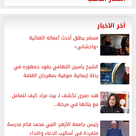
آخر الأخبار
مسلم يطلق أحدث أعماله الغنائية
«واحشانى»
الشيخ ياسين التهامي يقود جمهوره في
رحلة إيمانية صوفية بمهرجان القلعة
هند صبرى تكشف لـ بيت مراد كيف تتعامل
مع بناتها في مرحلة...
رئيس جامعة الأزهر: النبي محمد قدّم مدرسة
متفردة في أساليب الدعاء والنداء