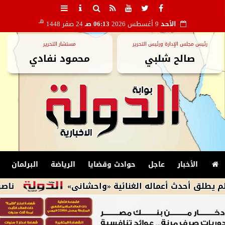
هـ
الأحد
9 أغسطس 2026
06:13 صـ
24 صفر 1448
رئيس مجلس الإدارة ورئيس التحرير
مستشار التحرير
صالح شلبي
محمود نفادي
الأخبار
عاجل
حوادث وقضايا
الرياضة
البرلمان
عماله الغنائية «واحشانى»
ناصر ماهر يعانى من جزع