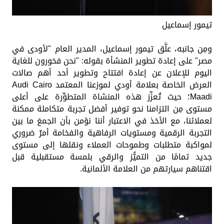
تيمور إسماعيل
ومِن جانبه، علَّق تيمور إسماعيل، المدير العام "لأودى في
مصر" على إعادة تطوير المنشأة بقوله: "نحن فخورون للغاية
اليوم للإعلان عن إعادة افتتاح وتطوير أحد أهم صالات
العرض الخاصة بعلامة أودي لموزعنا المعتمد Audi Cairo
Maadi؛ حيث تُعزِّز هذه المنشاة المتطوِّرة على أعلى
مستوى مِن التزامنا نحو توفير أفضل تجربة متكاملة ممكنة
لعملائنا، مع الأخذ في الاعتبار أننا نؤمن بأن الجمعَ ما بين
التجربة الرقمية ومستويات الرفاهية والفخامة أمرٌ ضروري
لمواكبة متطلبات وطموحات العملاء ونقلها إلى مستوى
جديد تمامًا من التميُّز والرقي بلمسة مستقبلية قبل
اقتناهم سيارتهم من العلامة الألمانية.