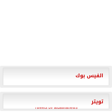
الفيس بوك
تويتر
Tweets by aldawlanews