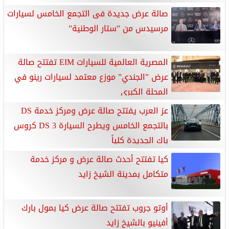
صالة عرض جديدة فى التجمع الخامس لسيارات
مرسيدس من ”ستار الوطنية”
المصرية العالمية للسيارات EIM تفتتح صالة
عرض ”الجندي” موزع معتمد لسيارات رينو في
المحلة الكبري
عز العرب يفتتح صالة عرض ومركز خدمة DS
بالتجمع الخامس ويطرح السيارة DS 3 كروس
باك الجديدة كلياً
كيا تفتتح أحدث صالة عرض و مركز خدمة
متكامل بمدينة الشيخ زايد
أوتو جروب تفتتح صالة عرض كيا بمول بارك
أفينيو بالشيخ زايد