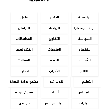
الرئيسية
الأخبار
عاجل
حوادث وقضايا
الرياضة
البرلمان
السياسة
التقارير
المحافظات
الاقتصاد
المنوعات
التكنولوجيا
الثقافة
الصحة
المقالات
العالم
الأحزاب
المحليات
التعليم
التوك شو
مجتمع بوابة الدولة
عالم الفن
أحزاب
شئون عربية
سيارات
سياحة وسفر
من نحن