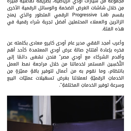
مجموعة من سيارات أودي الرياضية، بطريقة تفاعلية مثيرة
مِن خلال شاشات العَرض الضخمة والوسائل الرقمية الأخرى
بقسم Progressive Lab الرقمي المتطور والذي يَمنح
الزائرين والعملاء المحتملين أفضل تجربة شراء رقمية في
هذه الفئة.
وأعرب أمجد الفقي مدير عام أودى كايرو معادى بكلمته عن
فخره بإعادة أفتتاح صالة عرض أودي المعتمدة كأحد أهم
وأقدم الشركاء مع آودي مصر" فنحن نسْعَى دائمًا إلى
التَّحْسِين المستمر لخدماتنا من خلال مراجعة نمط العمل
بانتظام، وما نقوم به من أعمال لتوفيرِ باقةٍ مميّزةٍ مِن
الخدماتِ الرقميّةِ لعملائنا بغرض تسهيلات عمليّات البيع
وسرعة توفير الخدماتِ المختلفةِ".