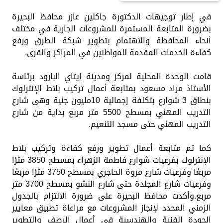
في إطار توجيهات الدكتورة جاكلين عازر محافظ البحيرة
بضرورة المتابعة المستمرة للمشروعات الجارية في مختلف
أنحاء المحافظة والاهتمام بتطوير شبكة الطرق ورفع
كفاءة الخدمات المقدمة للمواطنين في المراكز والقرى.
قامت الوحدة المحلية لمركز ومدينة إيتاي البارود برئاسة
الأستاذ مراد مسعود بمتابعة أعمال تركيب بلاط الإنترلوك
بنطاق 3 شوارع بتكلفة إجمالية 10مليون جنية وهى شارع
التدريب المهني بمسطح 5500 متر مربع بداية من شارع
التدريب المهني حتى مسجد التنعيم.
كما تم متابعة أعمال تطوير ورفع كفاءة وتركيب بلاط
الإنترلوك بفرعيات شوارع فاطمة الزهراء بمسطح 3850 مترًا
مربعًا وفرعيات شارع مروة الحاجري بمسطح 3750 مترًا مربعًا
وفرعيات شارع المجلدة حتى شارع النشو بمسطح 3700 متر
مربع.وأكدت محافظ البحيرة على ضرورة الالتزام بالجدول
الزمني المحدد لإنجاز المشروعات مع مراعاة تطبيق معايير
الجودة الفنية والهندسية في أعمال الرصف والتطوير