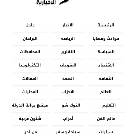
الرئيسية
الأخبار
عاجل
حوادث وقضايا
الرياضة
البرلمان
السياسة
التقارير
المحافظات
الاقتصاد
المنوعات
التكنولوجيا
الثقافة
الصحة
المقالات
العالم
الأحزاب
المحليات
التعليم
التوك شو
مجتمع بوابة الدولة
عالم الفن
أحزاب
شئون عربية
سيارات
سياحة وسفر
من نحن