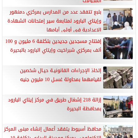
المحولات
بلبع تتفقد عدد من المدارس بمركزي دمنهور
وإيتاي البارود لمتابعة سير إمتحانات الشهادة
الإعدادية فى أولى أيامها
إفتتاح مسجدين جديدين بتكلفة 6 مليون و 100
ألف بمركزي شبراخيت وإيتاي البارود بالبحيرة
إتخاذ الإجراءات القانونيـة حيـال شخصين
لقيامهما بمحاولة غسـل 10 مليون جنيه
إزالة 218 إشغال طريق في مركز إيتاي البارود
بمحافظة البحيرة
محافظ أسيوط يتفقد أعمال إنشاء مبنى المركز
التكنولوجي بمركز ومدينة البداري بتكلفة 10