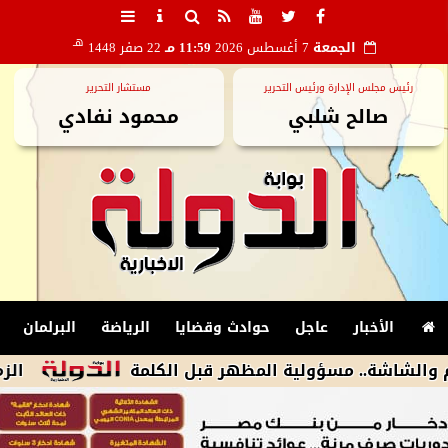
هـ
الجمعة
7 أغسطس 2026
11:59 مـ
22 صفر 1448
رئيس مجلس الإدارة ورئيس التحرير
مستشار التحرير
صالح شلبي
محمود نفادي
الأخبار
عاجل
حوادث وقضايا
الرياضة
البرلمان
.. مسؤولية المظهر قبل الكلمة
الزمالك يكشف أسباب استبعاد 4 لاعبين