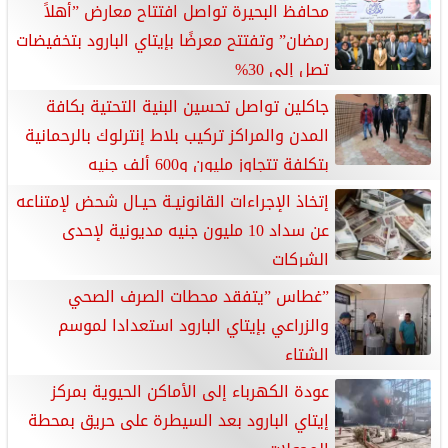
محافظ البحيرة تواصل افتتاح معارض ”أهلاً
رمضان” وتفتتح معرضًا بإيتاي البارود بتخفيضات
تصل إلى 30%
جاكلين تواصل تحسين البنية التحتية بكافة
المدن والمراكز تركيب بلاط إنترلوك بالرحمانية
بتكلفة تتجاوز مليون و600 ألف جنيه
إتخاذ الإجراءات القانونيـة حيـال شحض لإمتناعه
عن سداد 10 مليون جنيه مديونية لإحدى
الشركات
”غطاس ”يتفقد محطات الصرف الصحي
والزراعي بإيتاي البارود استعدادا لموسم
الشتاء
عودة الكهرباء إلى الأماكن الحيوية بمركز
إيتاي البارود بعد السيطرة على حريق بمحطة