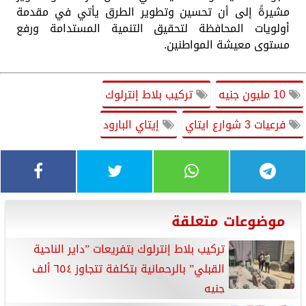
مشيرةً إلى أن تحسين وتطوير الطرق يأتي في مقدمة
أولويات المحافظة لتحقيق التنمية المستدامة ورفع
مستوى معيشة المواطنين.
10 مليون جنيه
تركيب بلاط إنترلوك
فرعيات 3 شوارع ايتاي
إيتاي البارود
موضوعات متعلقة
تركيب بلاط إنترلوك بتفريعات ”داير الناحية
القبلي” بالرحمانية بتكلفة تتجاوز ٦٥٤ ألف
جنيه