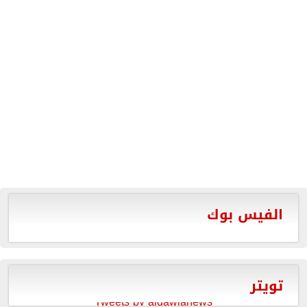
الفيس بوك
تويتر
Tweets by aldawlanews