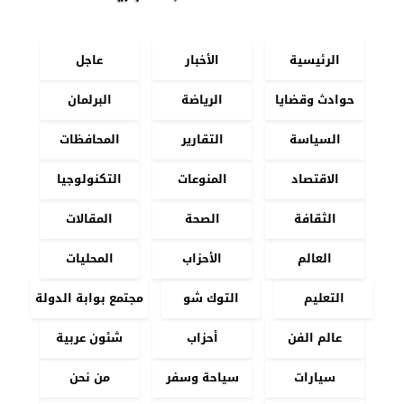
الرئيسية
الأخبار
عاجل
حوادث وقضايا
الرياضة
البرلمان
السياسة
التقارير
المحافظات
الاقتصاد
المنوعات
التكنولوجيا
الثقافة
الصحة
المقالات
العالم
الأحزاب
المحليات
التعليم
التوك شو
مجتمع بوابة الدولة
عالم الفن
أحزاب
شئون عربية
سيارات
سياحة وسفر
من نحن