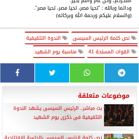
أشكركم، وكل عام وأنتم بخير.
ودائما وبالله : "تحيا مصر، تحيا مصر، تحيا مصر".
﴿والسلام عليكم ورحمة الله وبركاته﴾
نص كلمة الرئيس السيسى
الندوة التثقيفية
القوات المسلحة 41
مناسبة يوم الشهيد
موضوعات متعلقة
بث مباشر.. الرئيس السيسى يشهد الندوة
التثقيفية فى ذكرى يوم الشهيد
نص كلمة الرئيس السيسى بالجلسة الافتتاحية