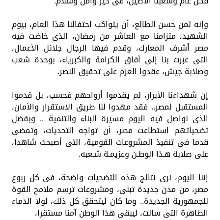
فكل عام وشعبنا الأصيل، فى خير وأمن وسلام.
وإنه لمن حسن الطالع، أن يتواكب احتفالنا هذا العام، بيوم
الشهيد، متزامنا مع العاشر من رمضان، الذى خاضت فيه
مصر أشرف المعارك، وقدم فيها الرجال جلائل الأعمال،
التى عبرت بنا إلى آفاق الكرامة والكبرياء، بوحدة شعب
وصلابة جيش، عقدوا العزم على تحقيق النصر.
إن شهداءنا الأبرار، لم يقدموا أرواحهم فحسب، بل قدموا
المستقبل لمصر.. فقد مهدوا لنا طريق الاستقرار والأمان،
الذى نواصل فيه اليوم مسيرة البناء والتنمية .. وبفضل
تضحياتهم استطاعت مصر، أن تواجه التحديات، وتمضى
قدما فى تنفيذ المشروعات القومية، التى أصبحت شاهدا،
على صلابة هـذا الوطـن وعزيمـة شـعبه.
إننا اليوم، نرى نتائج هذه التضحيات واضحة، فى كل ربوع
مصر، من مدن جديدة تبنى، ومشروعات ترسم ملامح القوة
للجمهورية الجديدة.. وما كان ليتحقق كل ذلك، لولا الدماء
الطاهرة التى سالت، ليبقى هذا الوطن آمنا مستقرا،