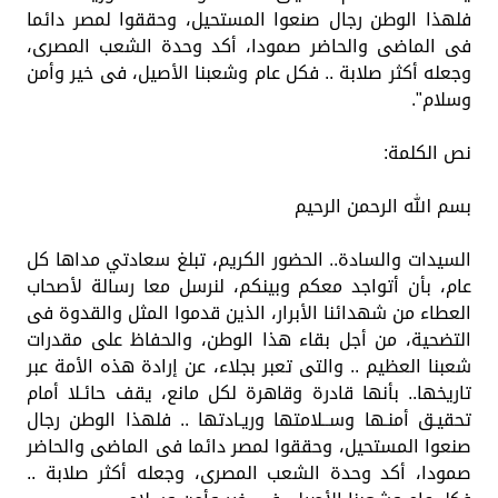
فلهذا الوطن رجال صنعوا المستحيل، وحققوا لمصر دائما
فى الماضى والحاضر صمودا، أكد وحدة الشعب المصرى،
وجعله أكثر صلابة .. فكل عام وشعبنا الأصيل، فى خير وأمن
وسلام".
نص الكلمة:
بسم الله الرحمن الرحيم
السيدات والسادة.. الحضور الكريم، تبلغ سعادتي مداها كل
عام، بأن أتواجد معكم وبينكم، لنرسل معا رسالة لأصحاب
العطاء من شهدائنا الأبرار، الذين قدموا المثل والقدوة فى
التضحية، من أجل بقاء هذا الوطن، والحفاظ على مقدرات
شعبنا العظيم .. والتى تعبر بجلاء، عن إرادة هذه الأمة عبر
تاريخها.. بأنها قادرة وقاهرة لكل مانع، يقف حائـلا أمام
تحقيـق أمنـها وســلامتها وريـادتها .. فلهذا الوطن رجال
صنعوا المستحيل، وحققوا لمصر دائما فى الماضى والحاضر
صمودا، أكد وحدة الشعب المصرى، وجعله أكثر صلابة ..