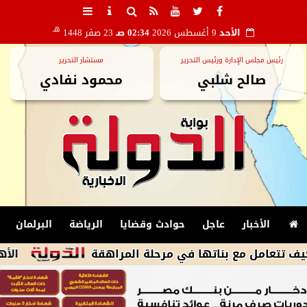
هـ
الأحد
9 أغسطس 2026
02:34 صـ
23 صفر 1448
رئيس مجلس الإدارة ورئيس التحرير
مستشار التحرير
صالح شلبي
محمود نفادي
الأخبار
عاجل
حوادث وقضايا
الرياضة
البرلمان
ع بناتها في مرحلة المراهقة
الأهلى يكثف مف