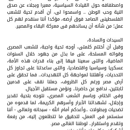
واصطفافه حول القيادة السياسية، معبرا وبجلاء عن صدق
النية وحب الوطن .. واسمحوا لى، أن أقدم تحية للشعب
الفلسطينى الصامد فوق أرضه، مؤكدا أننا سنقدم لهم كل
عمل؛ من شأنه أن يساندهم فى معركة البقاء والمصير.
السيدات والسادة،
وقبل أن أختتم كلمتى، أوجه تحية واجبة، للشعب المصرى
وقواته المسلحة، على ما بذل من جهود خلال السنوات
الماضية، والتى سعينا فيها إلى بناء قدرات هذه الأمة،
عسكريا وسياسيا واقتصاديا، والتى ساعدتنا على تجاوز كل
التحديات، وأهلتنا لمواجهة كل التهديدات.. فما تحقق على
أرض مصر ورغم كل الظروف، جعلنا نقف على قدمين
ثابتتين، ندافع عن حاضرنا.. ونؤمن مستقبل الأجيال.
وفى الختام، وباسم الشعب المصرى، نتوجه بتحية تقدير
وإجلال، لشهدائنا الأبرار وأسرهم الكريمة، لما قدموه من
تضحيات وبطولات ..وأعدكم أمام الله - سبحانه وتعالى - أننا
سنستمر فى العمل، لتحقيق ما تتطلعون إليه، من رفعة
وتقدم واستقرار.. لوطننا الغالى مصر.