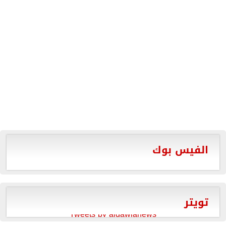
الفيس بوك
تويتر
Tweets by aldawlanews