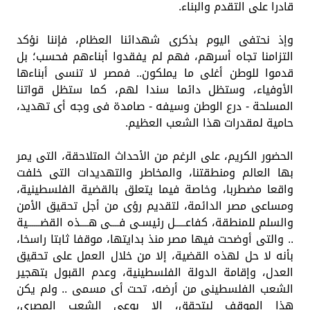
قادرا على التقدم والبناء.
وإذ نحتفى اليوم بذكرى شهدائنا العظام، فإننا نؤكد
التزامنا تجاه أسرهم، فهم لم يفقدوا أبناءهم فحسب؛ بل
قدموا للوطن أغلى ما يملكون.. فمصر لا تنسى أبناءها
الأوفياء، وستظل دائما سندا لهم، كما ستظل قواتنا
المسلحة - درع الوطن وسيفه - صامدة فى وجه أى تهديد،
حامية لمقدرات هذا الشعب العظيم.
الحضور الكريم، على الرغم من الأحداث المتلاحقة، التى يمر
بها العالم ومنطقتنا، والمخاطر والتهديدات التى خلفت
واقعا مضطربا، وخاصة فيما يتعلق بالقضية الفلسطينية،
ومساعى مصر الدائمة، لتقديم رؤى من أجل تحقيق الأمن
والسلم للمنطقة، كفاعـــــل رئيسـى فــــى هــــذه القضــــــية
.. والتى أوضحت فيها مصر منذ بدايتها، موقفا ثابتا راسخا،
بأنه لا حل لهذه القضية، إلا من خلال العمل على تحقيق
العدل، وإقامة الدولة الفلسطينية، وعدم القبول بتهجير
الشعب الفلسطينى من أرضه، تحت أى مسمى .. ولم يكن
هذا الموقف ليتحقق، إلا بوعى الشعب المصرى،