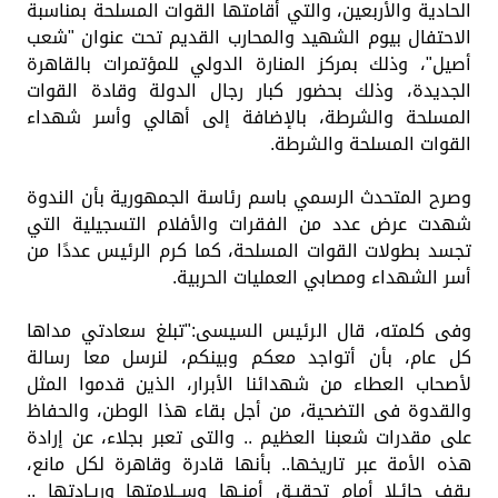
الحادية والأربعين، والتي أقامتها القوات المسلحة بمناسبة
الاحتفال بيوم الشهيد والمحارب القديم تحت عنوان "شعب
أصيل"، وذلك بمركز المنارة الدولي للمؤتمرات بالقاهرة
الجديدة، وذلك بحضور كبار رجال الدولة وقادة القوات
المسلحة والشرطة، بالإضافة إلى أهالي وأسر شهداء
القوات المسلحة والشرطة.
وصرح المتحدث الرسمي باسم رئاسة الجمهورية بأن الندوة
شهدت عرض عدد من الفقرات والأفلام التسجيلية التي
تجسد بطولات القوات المسلحة، كما كرم الرئيس عددًا من
أسر الشهداء ومصابي العمليات الحربية.
وفى كلمته، قال الرئيس السيسى:"تبلغ سعادتي مداها
كل عام، بأن أتواجد معكم وبينكم، لنرسل معا رسالة
لأصحاب العطاء من شهدائنا الأبرار، الذين قدموا المثل
والقدوة فى التضحية، من أجل بقاء هذا الوطن، والحفاظ
على مقدرات شعبنا العظيم .. والتى تعبر بجلاء، عن إرادة
هذه الأمة عبر تاريخها.. بأنها قادرة وقاهرة لكل مانع،
يقف حائـلا أمام تحقيـق أمنـها وســلامتها وريـادتها ..