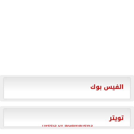
الفيس بوك
تويتر
Tweets by aldawlanews