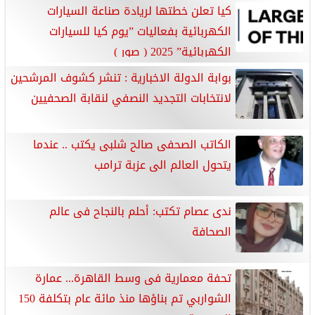
كيا تعلن خطتها لريادة صناعة السيارات
الكهربائية بفعاليات ”يوم كيا للسيارات
الكهربائية” 2025 ( صور )
بوابة الدولة الاخبارية : تنشر كشوف المرشحين
لانتخابات التجديد النصفي لنقابة الصحفيين
الكاتب الصحفى صالح شلبى يكتب .. عندما
يتحول العالم الى عزبة ترامب
ندى عصام تكتب: أحلم بالنجاح فى عالم
الصحافة
تحفة معمارية فى وسط القاهرة... عمارة
الشواربي تم بناؤها منذ مائة عام بتكلفة 150