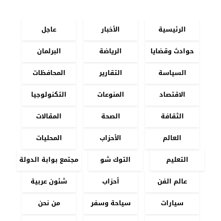
الرئيسية
الأخبار
عاجل
حوادث وقضايا
الرياضة
البرلمان
السياسة
التقارير
المحافظات
الاقتصاد
المنوعات
التكنولوجيا
الثقافة
الصحة
المقالات
العالم
الأحزاب
المحليات
التعليم
التوك شو
مجتمع بوابة الدولة
عالم الفن
أحزاب
شئون عربية
سيارات
سياحة وسفر
من نحن