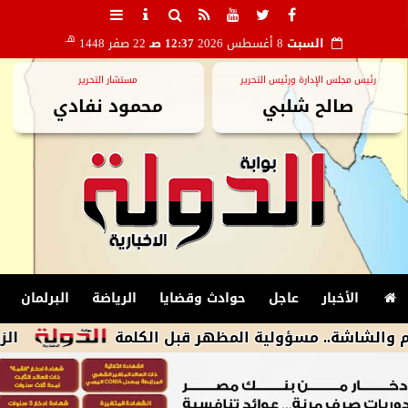
هـ
السبت
8 أغسطس 2026
12:37 صـ
22 صفر 1448
رئيس مجلس الإدارة ورئيس التحرير
مستشار التحرير
صالح شلبي
محمود نفادي
الأخبار
عاجل
حوادث وقضايا
الرياضة
البرلمان
.. مسؤولية المظهر قبل الكلمة
الزمالك يكشف أسباب استبعاد 4 لاعبين