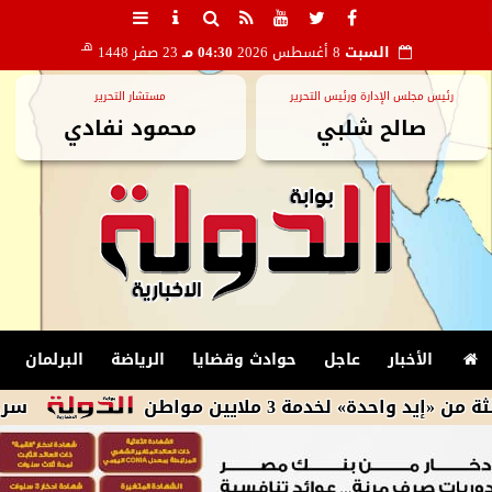
هـ
السبت
8 أغسطس 2026
04:30 مـ
23 صفر 1448
رئيس مجلس الإدارة ورئيس التحرير
مستشار التحرير
صالح شلبي
محمود نفادي
الأخبار
عاجل
حوادث وقضايا
الرياضة
البرلمان
ة 3 ملايين مواطن
سرج يدعو الشرك